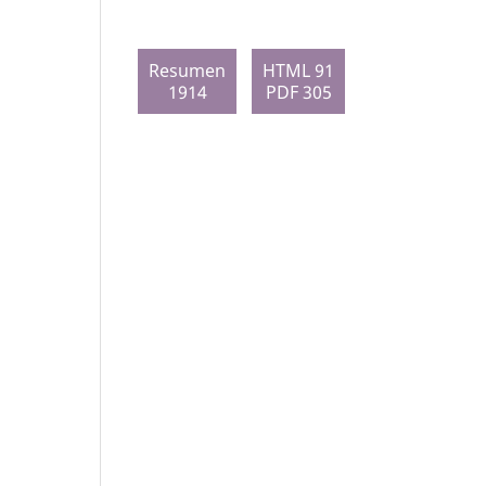
Resumen
HTML 91
1914
PDF 305