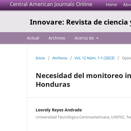
Central American Journals Online
Home
Abo
Innovare: Revista de ciencia 
Actual
Archivos
Acerca de
Inicio
/
Archivos
/
Vol. 12 Núm. 1-1 (2023)
/
Opin
Necesidad del monitoreo in
Honduras
Leorely Reyes Andrade
Universidad Tecnológica Centroamericana, UNITEC, T