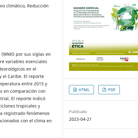
bio climático, Reducción
l (WMO por sus siglas en
re variables esenciales
eorológicos en el
 el Caribe. El reporte
mperatura entre 2015 y
HTML
PDF
os en comparación con
rial. El reporte indicó
clones tropicales y
Publicado
ha registrado fenómenos
2023-04-21
acionados con el clima en