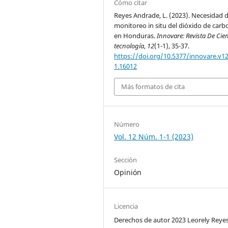
Cómo citar
Reyes Andrade, L. (2023). Necesidad d
monitoreo in situ del dióxido de car
en Honduras.
Innovare: Revista De Cie
tecnología
,
12
(1-1), 35-37.
https://doi.org/10.5377/innovare.v12
1.16012
Más formatos de cita
Número
Vol. 12 Núm. 1-1 (2023)
Sección
Opinión
Licencia
Derechos de autor 2023 Leorely Reye