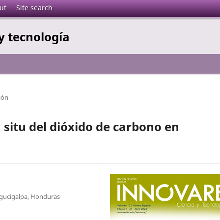
ut
Site search
y tecnología
ión
 situ del dióxido de carbono en
egucigalpa, Honduras