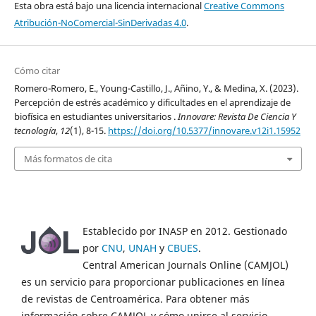
Esta obra está bajo una licencia internacional
Creative Commons
Atribución-NoComercial-SinDerivadas 4.0
.
Cómo citar
Romero-Romero, E., Young-Castillo, J., Añino, Y., & Medina, X. (2023).
Percepción de estrés académico y dificultades en el aprendizaje de
biofísica en estudiantes universitarios .
Innovare: Revista De Ciencia Y
tecnología
,
12
(1), 8-15.
https://doi.org/10.5377/innovare.v12i1.15952
Más formatos de cita
Establecido por INASP en 2012. Gestionado
por
CNU
,
UNAH
y
CBUES
.
Central American Journals Online (CAMJOL)
es un servicio para proporcionar publicaciones en línea
de revistas de Centroamérica. Para obtener más
información sobre CAMJOL y cómo unirse al servicio,