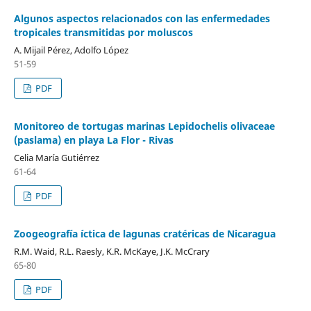
Algunos aspectos relacionados con las enfermedades
tropicales transmitidas por moluscos
A. Mijail Pérez, Adolfo López
51-59
PDF
Monitoreo de tortugas marinas Lepidochelis olivaceae
(paslama) en playa La Flor - Rivas
Celia María Gutiérrez
61-64
PDF
Zoogeografía íctica de lagunas cratéricas de Nicaragua
R.M. Waid, R.L. Raesly, K.R. McKaye, J.K. McCrary
65-80
PDF