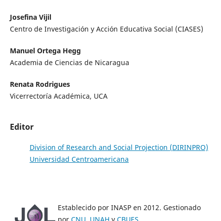
Josefina Vijil
Centro de Investigación y Acción Educativa Social (CIASES)
Manuel Ortega Hegg
Academia de Ciencias de Nicaragua
Renata Rodrigues
Vicerrectoría Académica, UCA
Editor
Division of Research and Social Projection (DIRINPRO)
Universidad Centroamericana
Establecido por INASP en 2012. Gestionado
por
CNU
,
UNAH
y
CBUES
.