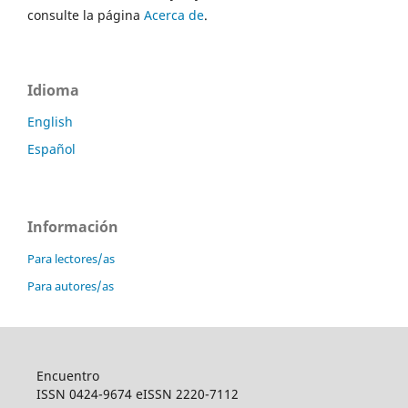
consulte la página
Acerca de
.
Idioma
English
Español
Información
Para lectores/as
Para autores/as
Encuentro
ISSN 0424-9674 eISSN 2220-7112