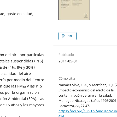
ad, gasto en salud,
PDF
ón del aire por partículas
Publicado
 totales suspendidas (PTS)
2011-05-31
ua de (4%, 8% y 30%)
e calidad del aire
Cómo citar
ería por medio del Centro
Narváez Silva, C. A., & Martínez, O. J. (
an que las PM
y las PTS
10
Impacto económico del efecto de la
dos por la organización
contaminación del aire en la salud:
ción Ambiental (EPA). Las
Managua-Nicaragua (años 1996-2001)
de 15 años y los mayores
Encuentro
,
88
, 27-47.
https://doi.org/10.5377/encuentro.v4
454