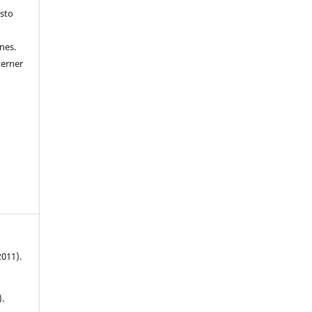
Esto
nes.
terner
2011).
.