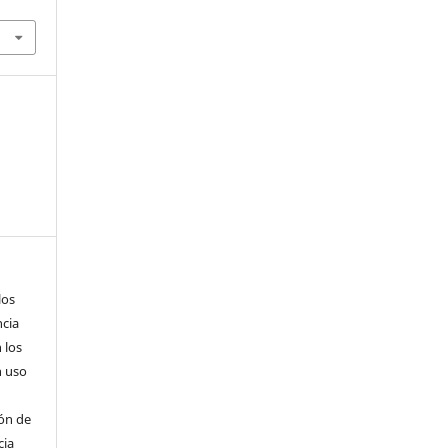
los
ncia
 los
n uso
ión de
cia