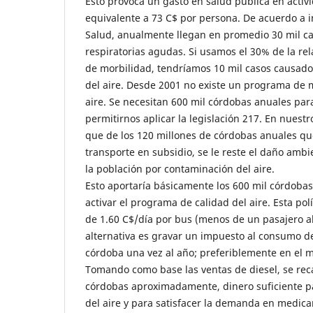
Esto provoca un gasto en salud pública en activ
equivalente a 73 C$ por persona. De acuerdo a i
Salud, anualmente llegan en promedio 30 mil ca
respiratorias agudas. Si usamos el 30% de la rel
de morbilidad, tendríamos 10 mil casos causado
del aire. Desde 2001 no existe un programa de 
aire. Se necesitan 600 mil córdobas anuales par
permitirnos aplicar la legislación 217. En nues
que de los 120 millones de córdobas anuales que
transporte en subsidio, se le reste el daño ambi
la población por contaminación del aire.
Esto aportaría básicamente los 600 mil córdoba
activar el programa de calidad del aire. Esta pol
de 1.60 C$/día por bus (menos de un pasajero a
alternativa es gravar un impuesto al consumo de
córdoba una vez al año; preferiblemente en el
Tomando como base las ventas de diesel, se rec
córdobas aproximadamente, dinero suficiente pa
del aire y para satisfacer la demanda en medic