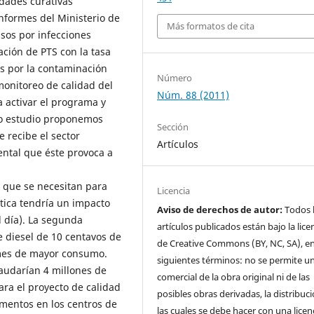
idades curativas
nformes del Ministerio de
Más formatos de cita
sos por infecciones
ación de PTS con la tasa
s por la contaminación
Número
monitoreo de calidad del
Núm. 88 (2011)
a activar el programa y
tro estudio proponemos
Sección
 recibe el sector
Artículos
ental que éste provoca a
s que se necesitan para
Licencia
ítica tendría un impacto
Aviso de derechos de autor:
Todos 
l día). La segunda
artículos publicados están bajo la lice
 diesel de 10 centavos de
de Creative Commons (BY, NC, SA), en
 mes de mayor consumo.
siguientes términos: no se permite u
audarían 4 millones de
comercial de la obra original ni de las
ra el proyecto de calidad
posibles obras derivadas, la distribuc
amentos en los centros de
las cuales se debe hacer con una licen