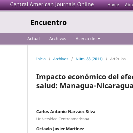
Central American Journals Online
Home
Abo
Encuentro
Actual
Archivos
Acerca de
Inicio
/
Archivos
/
Núm. 88 (2011)
/
Artículos
Impacto económico del efec
salud: Managua-Nicaragua 
Carlos Antonio Narváez Silva
Universidad Centroamericana
Octavio Javier Martínez