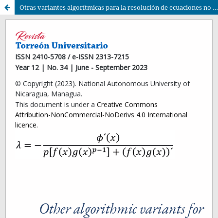
Otras variantes algorítmicas para la resolución de ecuaciones no lineales basándose en la técnica de iteración variacional