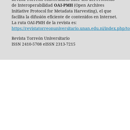
de Interoperabilidad
OAI-PMH
(Open Archives
Initiative Protocol for Metadata Harvesting), el que
facilita la difusión eficiente de contenidos en Internet.
La ruta OAI-PMH de la revista es:
https://revistatorreonuniversitario.unan.edu.ni/index.php/t
Revista Torreón Universitario
ISSN 2410-5708 eISSN 2313-7215