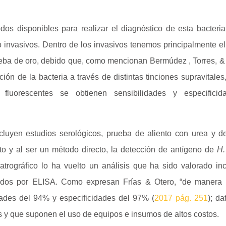
os disponibles para realizar el diagnóstico de esta bacteri
o invasivos. Dentro de los invasivos tenemos principalmente el
eba de oro, debido que, como mencionan Bermúdez , Torres, &
ción de la bacteria a través de distintas tinciones supravitale
fluorescentes se obtienen sensibilidades y especific
cluyen estudios serológicos, prueba de aliento con urea y d
to y al ser un método directo, la detección de antígeno de
H.
trográfico lo ha vuelto un análisis que ha sido valorado in
zados por ELISA. Como expresan Frías & Otero, “de manera g
dades del 94% y especificidades del 97% (
2017 pág. 251
); d
s y que suponen el uso de equipos e insumos de altos costos.