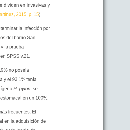
e dividen en invasivas y
artínez, 2015, p. 15
)
eterminar la infección por
os del barrio San
 y la prueba
ó en SPSS v.21.
7.9% no poseía
a y el 93.1% tenía
ntígeno
H. pylori
, se
z estomacal en un 100%.
más frecuentes. El
l en la adquisición de