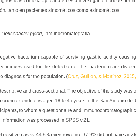
gnósticas como la aplicada en esta investigación puede permitir
ón, tanto en pacientes sintomáticos como asintomáticos.
,
Helicobacter pylori
, inmunocromatografía.
gative bacterium capable of surviving gastric acidity causing c
techniques used for the detection of this bacterium are divide
e diagnosis for the population. (
Cruz, Guillén, & Martínez, 2015,
descriptive and cross-sectional. The objective of the study was 
o-economic conditions aged 18 to 45 years in the San Antonio de
ticipants, to whom a questionnaire and immunochromatographic 
he information was processed in SPSS v.21.
of positive cases, 44.8% overcrowding, 37.9% did not have any