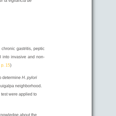
 la vigilancia de
hronic gastritis, peptic
d into invasive and non-
 p. 15
)
to determine
H. pylori
 Juigalpa neighborhood.
test were applied to
 knowledge about the