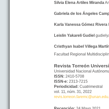
Silvia Elena
Artiles Miranda
Ar
Gabriela de los Ángeles
Camp
Karla Vanessa
Gómez Rivera
Leislin Yakareli
Gudiel
gudiely
Cristhyan Isabel
Villega Martí
Facultad Regional Multidiscipl
Revista Torreón Universi
Universidad Nacional Autónom
ISSN:
2410-5708
ISSN-e:
2313-7215
Periodicidad:
Cuatrimestral
vol. 11,
núm. 31,
2022
revis.torreon.faremc@unan.edu.
Recepción:
24 Mayo 2021