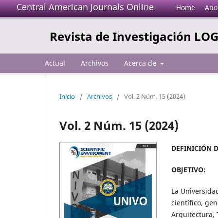
Central American Journals Online
Home
Abo
Revista de Investigación LO
Actual
Archivos
Acerca de
Inicio
/
Archivos
/
Vol. 2 Núm. 15 (2024)
Vol. 2 Núm. 15 (2024)
DEFINICIÓN D
OBJETIVO:
La Universida
científico, ge
Arquitectura, 