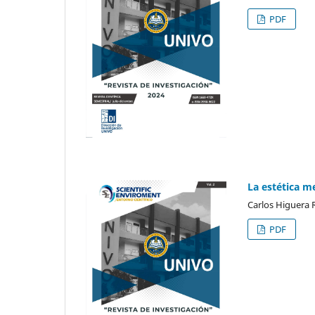
PDF
La estética m
Carlos Higuera 
PDF