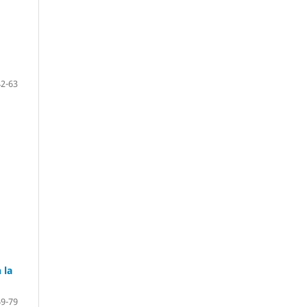
42-63
 la
69-79