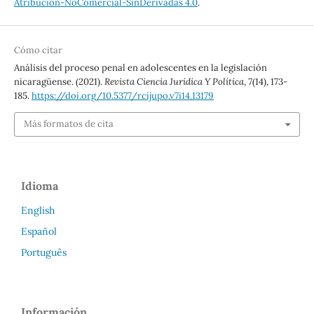
Atribución-NoComercial-SinDerivadas 4.0
.
Cómo citar
Análisis del proceso penal en adolescentes en la legislación
nicaragüense. (2021).
Revista Ciencia Jurídica Y Política
,
7
(14), 173-
185.
https://doi.org/10.5377/rcijupo.v7i14.13179
Más formatos de cita
Idioma
English
Español
Português
Información