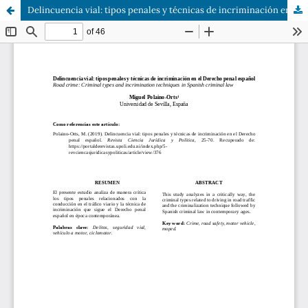
Delincuencia vial: tipos penales y técnicas de incriminación en el Derecho penal español