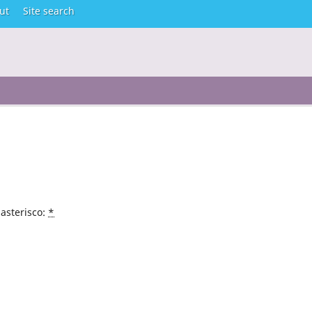
ut
Site search
asterisco:
*