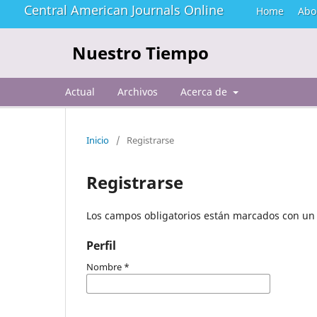
Central American Journals Online
Home
Abo
Nuestro Tiempo
Actual
Archivos
Acerca de
Inicio
/
Registrarse
Registrarse
Los campos obligatorios están marcados con un 
Perfil
Nombre
*