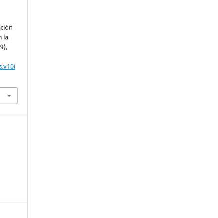
ación
 la
9),
.v10i