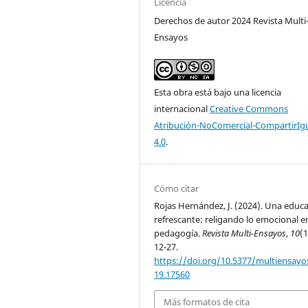
Licencia
Derechos de autor 2024 Revista Multi
Ensayos
Esta obra está bajo una licencia
internacional
Creative Commons
Atribución-NoComercial-CompartirIg
4.0
.
Cómo citar
Rojas Hernández, J. (2024). Una educ
refrescante: religando lo emocional en
pedagogía.
Revista Multi-Ensayos
,
10
(1
12-27.
https://doi.org/10.5377/multiensayos
19.17560
Más formatos de cita