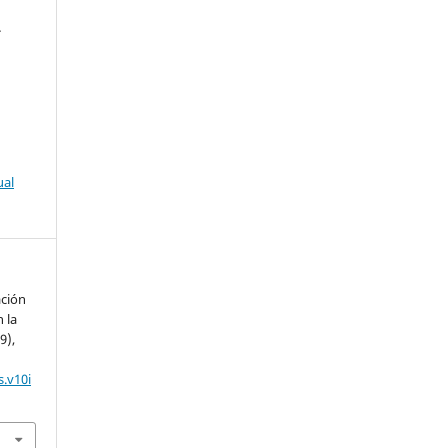
-
ual
ación
 la
9),
.v10i