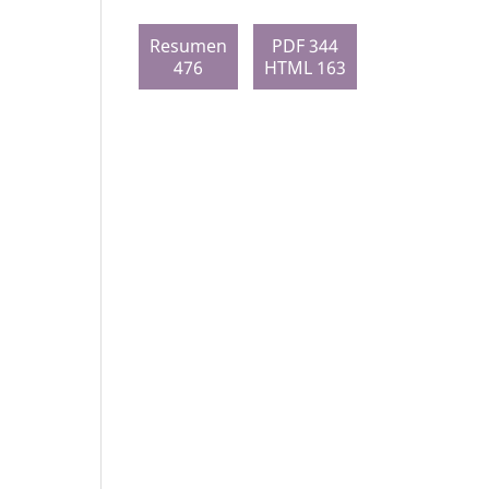
Resumen
PDF 344
476
HTML 163