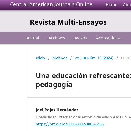
Central American Journals Online
Home
Abo
Revista Multi-Ensayos
Actual
Archivos
Avisos
Acerca de
Inicio
/
Archivos
/
Vol. 10 Núm. 19 (2024)
/
CIEN
Una educación refrescante:
pedagogía
Joel Rojas Hernández
Universidad Internacional Antonio de Valdivieso (UNIA
https://orcid.org/0000-0002-3003-6456