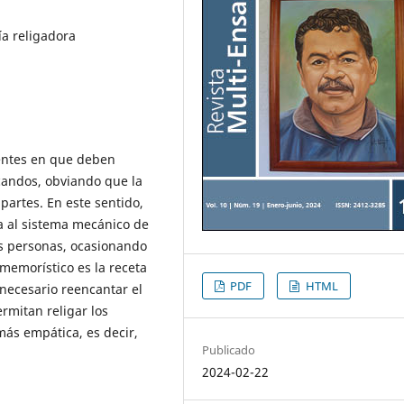
a religadora
centes en que deben
ucandos, obviando que la
artes. En este sentido,
ca al sistema mecánico de
s personas, ocasionando
memorístico es la receta
PDF
HTML
necesario reencantar el
mitan religar los
más empática, es decir,
Publicado
2024-02-22