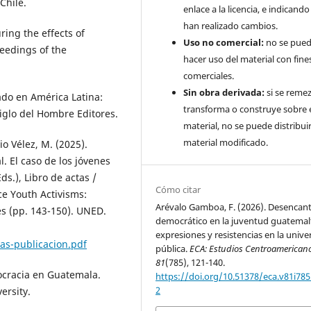
Chile.
enlace a la licencia, e indicando 
han realizado cambios.
uring the effects of
Uso no comercial:
no se pue
eedings of the
hacer uso del material con fine
comerciales.
Sin obra derivada:
si se remez
ado en América Latina:
transforma o construye sobre 
iglo del Hombre Editores.
material, no se puede distribuir
material modificado.
io Vélez, M. (2025).
l. El caso de los jóvenes
ds.), Libro de actas /
Cómo citar
e Youth Activisms:
Arévalo Gamboa, F. (2026). Desencan
es (pp. 143-150). UNED.
democrático en la juventud guatemal
expresiones y resistencias en la unive
as-publicacion.pdf
pública.
ECA: Estudios Centroamerican
81
(785), 121-140.
mocracia en Guatemala.
https://doi.org/10.51378/eca.v81i785
2
ersity.