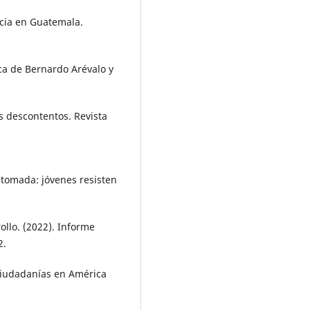
acia en Guatemala.
ca de Bernardo Arévalo y
os descontentos. Revista
 tomada: jóvenes resisten
llo. (2022). Informe
2.
 ciudadanías en América