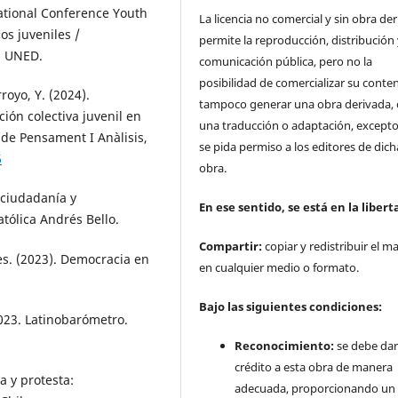
rnational Conference Youth
La licencia no comercial y sin obra de
os juveniles /
permite la reproducción, distribución
. UNED.
comunicación pública, pero no la
posibilidad de comercializar su conten
oyo, Y. (2024).
tampoco generar una obra derivada,
ión colectiva juvenil en
una traducción o adaptación, except
de Pensament I Anàlisis,
se pida permiso a los editores de dich
6
obra.
a ciudadanía y
En ese sentido, se está en la libert
atólica Andrés Bello.
Compartir:
copiar y redistribuir el ma
s. (2023). Democracia en
en cualquier medio o formato.
Bajo las siguientes condiciones:
023. Latinobarómetro.
Reconocimiento:
se debe da
crédito a esta obra de manera
a y protesta:
adecuada, proporcionando un