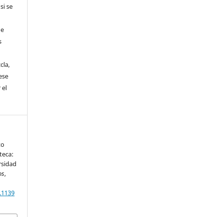
si se
de
s
cla,
ese
 el
to
teca:
rsidad
os
,
.1139