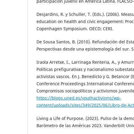
participación juvenil en América Latina. FLACSO-
Desjardins, R. y Schuller, T. (Eds.). (2006). Meas
education on health and civic engagement: Proc
Copenhagen Symposium. OECD; CERI.
De Sousa Santos, B. (2010). Refundación del Est
Perspectivas desde una epistemología del sur. S
Iraola Arretxe, I., Larrinaga Renteria, A., y Amurr
Políticas prefigurativas y nacionalismo subestata
activistas vascos. En J. Benedicto y G. Betancor (E
Conference Proceedings International Conferenc
Compromisos sociopolíticos y activismos juvenil
https://blogs.uned.es/youthactivisms/wp-
content/uploads/sites/349/2025/06/Libro-de-Act
Living a Life of Purpose. (2023). Pulso de la de
Barómetro de las Américas 2023. Vanderbilt Univ