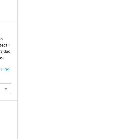
to
teca:
rsidad
os
,
.1139