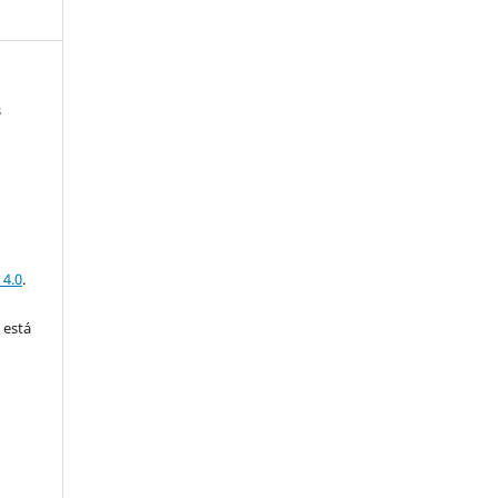
s
 4.0
.
s
está