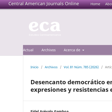
Central American Journals Online
Home
Abo
Actual
Archivos
Acerca de
Inicio
/
Archivos
/
Vol. 81 Núm. 785 (2026)
/
Artí
Desencanto democrático en
expresiones y resistencias 
Fidel Arévalo Gamboa