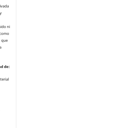
rivada
 y
ido ni
 como
o que
a
ad de:
terial
r