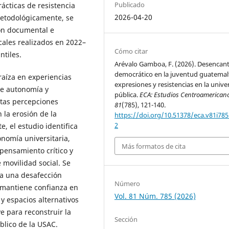
Publicado
rácticas de resistencia
2026-04-20
Metodológicamente, se
ón documental e
cales realizados en 2022–
Cómo citar
ntiles.
Arévalo Gamboa, F. (2026). Desencan
democrático en la juventud guatemal
raíza en experiencias
expresiones y resistencias en la unive
de autonomía y
pública.
ECA: Estudios Centroamerican
stas percepciones
81
(785), 121-140.
 la erosión de la
https://doi.org/10.51378/eca.v81i785
2
e, el estudio identifica
onomía universitaria,
Más formatos de cita
 pensamiento crítico y
 movilidad social. Se
ta una desafección
Número
o mantiene confianza en
Vol. 81 Núm. 785 (2026)
y espacios alternativos
ve para reconstruir la
Sección
blico de la USAC.