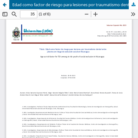
Edad como factor de riesgo para lesiones por traumatismo dental entre jóvenes en riesgo de exclusión social en Nicaragua