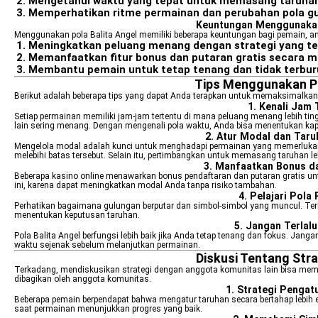
Mengetahui waktu yang tepat untuk memasang taruhan 
Memperhatikan ritme permainan dan perubahan pola gu
Keuntungan Menggunakan 
Menggunakan pola Balita Angel memiliki beberapa keuntungan bagi pemain, ant
Meningkatkan peluang menang dengan strategi yang te
Memanfaatkan fitur bonus dan putaran gratis secara m
Membantu pemain untuk tetap tenang dan tidak terbu
Tips Menggunakan Po
Berikut adalah beberapa tips yang dapat Anda terapkan untuk memaksimalka
1. Kenali Jam 
Setiap permainan memiliki jam-jam tertentu di mana peluang menang lebih ti
lain sering menang. Dengan mengenali pola waktu, Anda bisa menentukan kap
2. Atur Modal dan Taru
Mengelola modal adalah kunci untuk menghadapi permainan yang memerlukan 
melebihi batas tersebut. Selain itu, pertimbangkan untuk memasang taruhan 
3. Manfaatkan Bonus da
Beberapa kasino online menawarkan bonus pendaftaran dan putaran gratis 
ini, karena dapat meningkatkan modal Anda tanpa risiko tambahan.
4. Pelajari Pola
Perhatikan bagaimana gulungan berputar dan simbol-simbol yang muncul. Ter
menentukan keputusan taruhan.
5. Jangan Terlal
Pola Balita Angel berfungsi lebih baik jika Anda tetap tenang dan fokus. Jan
waktu sejenak sebelum melanjutkan permainan.
Diskusi Tentang Str
Terkadang, mendiskusikan strategi dengan anggota komunitas lain bisa member
dibagikan oleh anggota komunitas.
1. Strategi Pengat
Beberapa pemain berpendapat bahwa mengatur taruhan secara bertahap lebih ef
saat permainan menunjukkan progres yang baik.