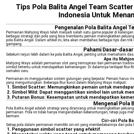
Tips Pola Balita Angel Team Scatt
Indonesia Untuk Mena
Pengenalan Pola Balita Angel 
Permainan Mahjong Ways telah menjadi salah satu game populer di kalangan 
berbagai strategi dan pola yang bisa membantu pemain meningkatkan peluang
pola Balita Angel. Dalam artikel ini, kita akan membahas berbagai tips dan t
gampang.
Pahami Dasar-dasa
Sebelum terjun lebih dalam ke pola Balita Angel, penting untuk memahami da
Apa itu Mahjo
Mahjong Ways adalah permainan slot yang terinspirasi dari permainan tradi
simbol tertentu untuk mendapatkan kemenangan. Di dalamnya terdapat fitur-f
semakin seru.
Permainan ini menggunakan sistem gulungan yang berputar. Pemain harus m
yang menguntungkan. Beberapa fitur kunci dalam Mahjong Ways meliputi:
Simbol Scatter: Memungkinkan pemain untuk mendapatk
Simbol Wild: Dapat menggantikan simbol lain untuk 
Putaran Bonus: Kesempatan untuk mendapatkan kemen
Mengenal Pola B
Pola Balita Angel adalah strategi yang dirancang untuk meningkatkan pelu
permainan. Pola ini tidak hanya mengandalkan keberuntungan, tetapi juga 
bermain.
Ciri-ciri Pola Ba
Setiap pola dalam permainan memiliki ciri-ciri yang membedakannya dari pola la
Penggunaan simbol scatter yang efektif.