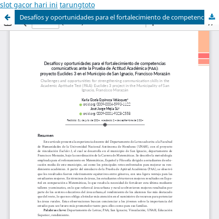
slot gacor hari ini
tarungtoto
Desafíos y oportunidades para el fortalecimiento de competencias comunicativas ante la Prueba de Actitud Académica (PAA): proyecto Euclides 3 en el Municipio de San Ignacio, Francisco Morazán