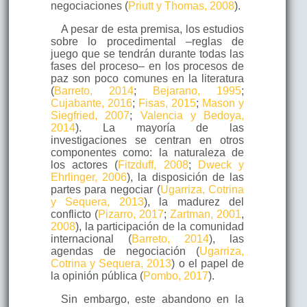
negociaciones (
Priutt y Thomas, 2008
).
A pesar de esta premisa, los estudios
sobre lo procedimental –reglas de
juego que se tendrán durante todas las
fases del proceso– en los procesos de
paz son poco comunes en la literatura
(
Barreto, 2014
;
Bejarano, 1995
;
Cujabante, 2016
;
Fisas, 2015
;
Mason y
Siegfried, 2007
;
Valencia y Bedoya,
2014
). La mayoría de las
investigaciones se centran en otros
componentes como: la naturaleza de
los actores (
Fitzduff, 2008
;
Dweck y
Ehrlinger, 2006
), la disposición de las
partes para negociar (
Ugarriza, Cotrina
y Sequera, 2013
), la madurez del
conflicto (
Pizarro, 2017
;
Zartman, 2001
,
2008
), la participación de la comunidad
internacional (
Barreto, 2014
), las
agendas de negociación (
Ugarriza,
Cotrina y Sequera, 2013
) o el papel de
la opinión pública (
Pombo, 2017
).
Sin embargo, este abandono en la