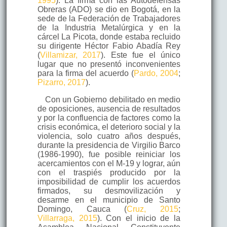
1995
). La firma con las Autodefensas
Obreras (ADO) se dio en Bogotá, en la
sede de la Federación de Trabajadores
de la Industria Metalúrgica y en la
cárcel La Picota, donde estaba recluido
su dirigente Héctor Fabio Abadía Rey
(
Villamizar, 2017
). Este fue el único
lugar que no presentó inconvenientes
para la firma del acuerdo (
Pardo, 2004
;
Pizarro, 2017
).
Con un Gobierno debilitado en medio
de oposiciones, ausencia de resultados
y por la confluencia de factores como la
crisis económica, el deterioro social y la
violencia, solo cuatro años después,
durante la presidencia de Virgilio Barco
(1986-1990), fue posible reiniciar los
acercamientos con el M-19 y lograr, aún
con el traspiés producido por la
imposibilidad de cumplir los acuerdos
firmados, su desmovilización y
desarme en el municipio de Santo
Domingo, Cauca (
Cruz, 2015
;
Villarraga, 2015
). Con el inicio de la