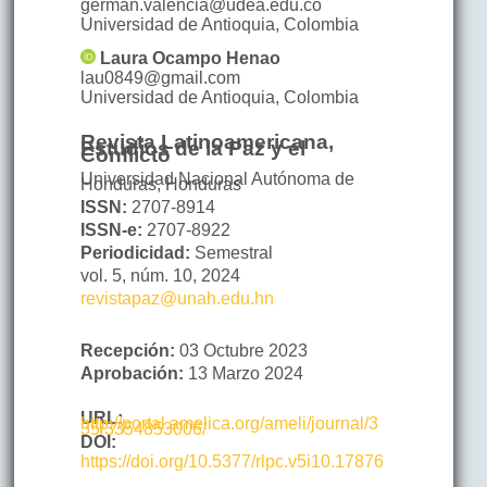
german.valencia@udea.edu.co
Universidad de Antioquia
,
Colombia
Laura
Ocampo Henao
lau0849@gmail.com
Universidad de Antioquia
,
Colombia
Revista Latinoamericana,
Estudios de la Paz y el
Conflicto
Universidad Nacional Autónoma de
Honduras, Honduras
ISSN:
2707-8914
ISSN-e:
2707-8922
Periodicidad:
Semestral
vol. 5,
núm. 10,
2024
revistapaz@unah.edu.hn
Recepción:
03 Octubre 2023
Aprobación:
13 Marzo 2024
URL:
http://portal.amelica.org/ameli/journal/3
35/3354853006/
DOI:
https://doi.org/10.5377/rlpc.v5i10.17876