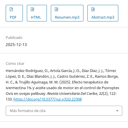
PDF
HTML
Resumen.mp3
Abstract.mp3
Publicado
2025-12-13
Cómo citar
Hernández Rodríguez, O., Artola García, J. O., Díaz Díaz, J. J., Tórrez
López, D. E., Díaz Blandón, J. J., Castro Gutiérrez, Z. E., Ramos Borge,
H. C., & Trujillo Aguinaga, M. M. (2025). Efecto terapéutico de
ivermectina 1% y aceite usado de motor en el control de Psoroptes
Ovis en ovejas pelibuey.
Revista Universitaria Del Caribe
,
32
(2), 122-
133.
https://doi.org/10.5377/ruc.v32i2.22308
Más formatos de cita