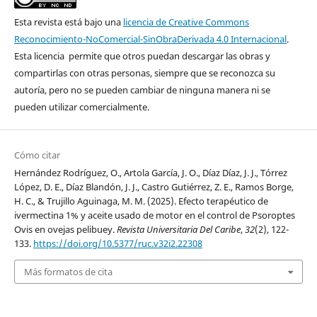
Esta revista está bajo una
licencia de Creative Commons
Reconocimiento-NoComercial-SinObraDerivada 4.0 Internacional
.
Esta licencia permite que otros puedan descargar las obras y
compartirlas con otras personas, siempre que se reconozca su
autoría, pero no se pueden cambiar de ninguna manera ni se
pueden utilizar comercialmente.
Cómo citar
Hernández Rodríguez, O., Artola García, J. O., Díaz Díaz, J. J., Tórrez
López, D. E., Díaz Blandón, J. J., Castro Gutiérrez, Z. E., Ramos Borge,
H. C., & Trujillo Aguinaga, M. M. (2025). Efecto terapéutico de
ivermectina 1% y aceite usado de motor en el control de Psoroptes
Ovis en ovejas pelibuey.
Revista Universitaria Del Caribe
,
32
(2), 122-
133.
https://doi.org/10.5377/ruc.v32i2.22308
Más formatos de cita