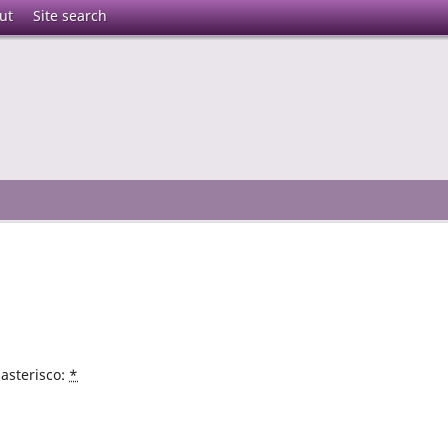
ut
Site search
asterisco:
*