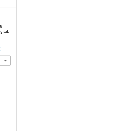
ng
gital:
.
7