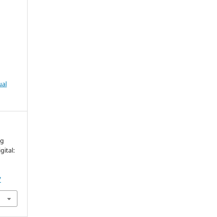
ual
ng
gital:
.
7