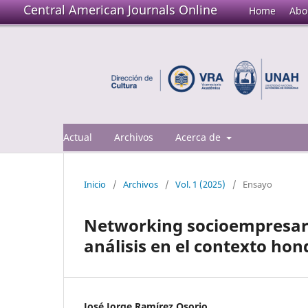
Central American Journals Online
Home
Abo
Actual
Archivos
Acerca de
Inicio
/
Archivos
/
Vol. 1 (2025)
/
Ensayo
Networking socioempresaria
análisis en el contexto ho
José Jorge Ramírez Osorio