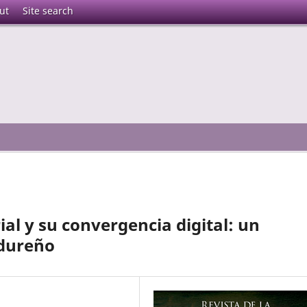
ut
Site search
l y su convergencia digital: un
ndureño