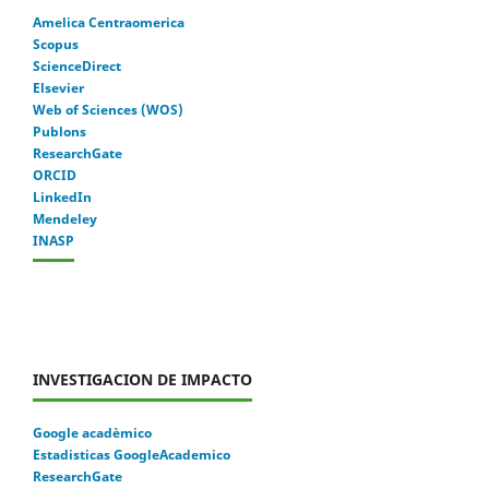
Amelica Centraomerica
Scopus
ScienceDirect
Elsevier
Web of Sciences (WOS)
Publons
ResearchGate
ORCID
LinkedIn
Mendeley
INASP
INVESTIGACION DE IMPACTO
Google acadèmico
Estadisticas GoogleAcademico
ResearchGate