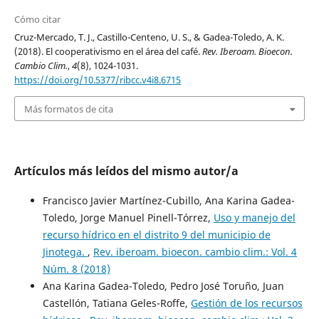
Cómo citar
Cruz-Mercado, T. J., Castillo-Centeno, U. S., & Gadea-Toledo, A. K.
(2018). El cooperativismo en el área del café.
Rev. Iberoam. Bioecon.
Cambio Clim.
,
4
(8), 1024-1031.
https://doi.org/10.5377/ribcc.v4i8.6715
Más formatos de cita
Artículos más leídos del mismo autor/a
Francisco Javier Martínez-Cubillo, Ana Karina Gadea-
Toledo, Jorge Manuel Pinell-Tórrez,
Uso y manejo del
recurso hídrico en el distrito 9 del municipio de
Jinotega.
,
Rev. iberoam. bioecon. cambio clim.: Vol. 4
Núm. 8 (2018)
Ana Karina Gadea-Toledo, Pedro José Toruño, Juan
Castellón, Tatiana Geles-Roffe,
Gestión de los recursos