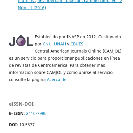
hídricos
,
Rev. iberoam. bioecon. cambio clim.: Vol. 2
Núm. 1 (2016)
Establecido por INASP en 2012. Gestionado
por
CNU
,
UNAH
y
CBUES
.
Central American Journals Online (CAMJOL)
es un servicio para proporcionar publicaciones en línea
de revistas de Centroamérica. Para obtener más
información sobre CAMJOL y cómo unirse al servicio,
consulte la página
Acerca de
.
eISSN-DOI
E- ISSN:
2410-7980
DOI:
10.5377