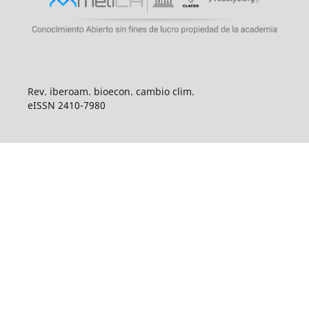
Rev. iberoam. bioecon. cambio clim.
eISSN 2410-7980