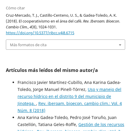
Cómo citar
Cruz-Mercado, T. J., Castillo-Centeno, U. S., & Gadea-Toledo, A. K.
(2018). El cooperativismo en el área del café.
Rev. Iberoam. Bioecon.
Cambio Clim.
,
4
(8), 1024-1031.
https://doi.org/10.5377/ribcc.v4i8.6715
Más formatos de cita
Artículos más leídos del mismo autor/a
Francisco Javier Martínez-Cubillo, Ana Karina Gadea-
Toledo, Jorge Manuel Pinell-Tórrez,
Uso y manejo del
recurso hídrico en el distrito 9 del municipio de
Jinotega.
,
Rev. iberoam. bioecon. cambio clim.: Vol. 4
Núm. 8 (2018)
Ana Karina Gadea-Toledo, Pedro José Toruño, Juan
Castellón, Tatiana Geles-Roffe,
Gestión de los recursos