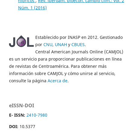
hídricos
,
Rev. iberoam. bioecon. cambio clim.: Vol. 2
Núm. 1 (2016)
Establecido por INASP en 2012. Gestionado
por
CNU
,
UNAH
y
CBUES
.
Central American Journals Online (CAMJOL)
es un servicio para proporcionar publicaciones en línea
de revistas de Centroamérica. Para obtener más
información sobre CAMJOL y cómo unirse al servicio,
consulte la página
Acerca de
.
eISSN-DOI
E- ISSN:
2410-7980
DOI:
10.5377