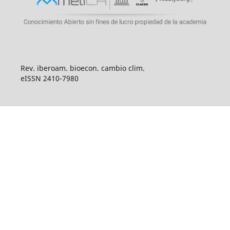
Rev. iberoam. bioecon. cambio clim.
eISSN 2410-7980