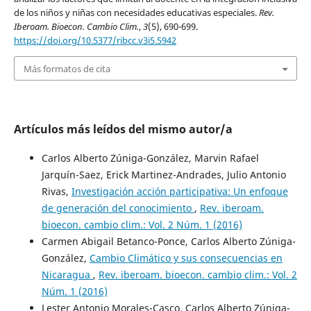
de los niños y niñas con necesidades educativas especiales.
Rev.
Iberoam. Bioecon. Cambio Clim.
,
3
(5), 690-699.
https://doi.org/10.5377/ribcc.v3i5.5942
Más formatos de cita
Artículos más leídos del mismo autor/a
Carlos Alberto Zúniga-González, Marvin Rafael
Jarquín-Saez, Erick Martinez-Andrades, Julio Antonio
Rivas,
Investigación acción participativa: Un enfoque
de generación del conocimiento
,
Rev. iberoam.
bioecon. cambio clim.: Vol. 2 Núm. 1 (2016)
Carmen Abigail Betanco-Ponce, Carlos Alberto Zúniga-
González,
Cambio Climático y sus consecuencias en
Nicaragua
,
Rev. iberoam. bioecon. cambio clim.: Vol. 2
Núm. 1 (2016)
Lester Antonio Morales-Casco, Carlos Alberto Zúniga-