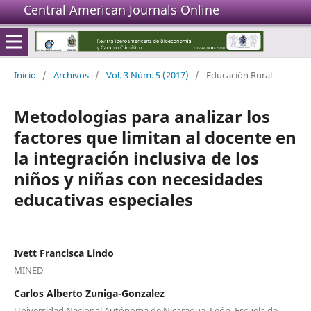
Central American Journals Online
Inicio
/
Archivos
/
Vol. 3 Núm. 5 (2017)
/
Educación Rural
Metodologías para analizar los
factores que limitan al docente en
la integración inclusiva de los
niños y niñas con necesidades
educativas especiales
Ivett Francisca Lindo
MINED
Carlos Alberto Zuniga-Gonzalez
Universidad Nacional Autónoma de Nicaragua, León. Escuela de