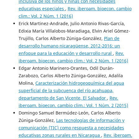
inclusiva de los niños y niñas con necesidades
educativas especiales
,
Rev. iberoam. bioecon. cambio
clim.: Vol. 2 Núm. 1 (2016)
Erick Martinez-Andrade, Julio Antonio Rivas-García,
Edixia María Villalobos-Maradiaga, Elvin Ariel Gómez-
Trujillo, Carlos Alberto Zúniga-González,
Plan de
desarrollo humano nicaragüense, 2012-2016: un
enfoque para la educación y desarrollo rural
,
Rev.
iberoam. bioecon. cambio clim.: Vol. 2 Núm. 1 (2016)
Edgar Antonio Marinero-Orantes, Odil Durán-
Zarabozo, Carlos Alberto Zúniga-González, Adalila
Molina,
Caracterización hidrogeoquímica del agua
superficial de la subcuenca del río acahuapa,
departamento de San Vicente, El Salvador
,
Rev.
iberoam. bioecon. cambio clim.: Vol. 1 Núm. 2 (2015)
Domingo Samuel Bermúdez-León, Carlos Alberto
Zúniga-González,
Las tecnologías de información y
comunicación (TIC) como respuesta a necesidades
educativas zonas rurales en Nicaragua
,
Rev. iberoam.