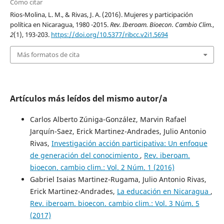
Cómo citar
Rios-Molina, L. M., & Rivas, J. A. (2016). Mujeres y participación
política en Nicaragua, 1980 -2015.
Rev. Iberoam. Bioecon. Cambio Clim.
,
2
(1), 193-203.
https://doi.org/10.5377/ribcc.v2i1.5694
Más formatos de cita
Artículos más leídos del mismo autor/a
Carlos Alberto Zúniga-González, Marvin Rafael
Jarquín-Saez, Erick Martinez-Andrades, Julio Antonio
Rivas,
Investigación acción participativa: Un enfoque
de generación del conocimiento
,
Rev. iberoam.
bioecon. cambio clim.: Vol. 2 Núm. 1 (2016)
Gabriel Isaias Martinez-Rugama, Julio Antonio Rivas,
Erick Martinez-Andrades,
La educación en Nicaragua
,
Rev. iberoam. bioecon. cambio clim.: Vol. 3 Núm. 5
(2017)