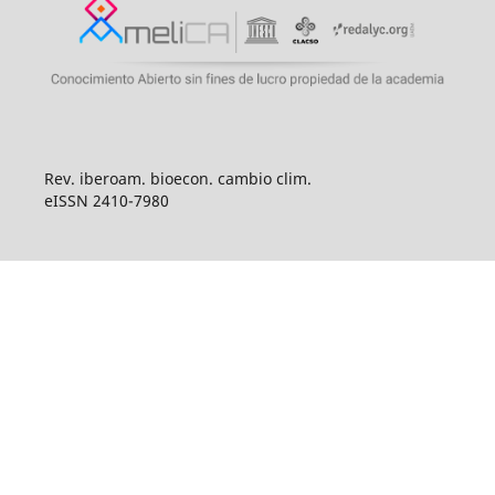
Rev. iberoam. bioecon. cambio clim.
eISSN 2410-7980