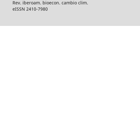
Rev. iberoam. bioecon. cambio clim.
eISSN 2410-7980