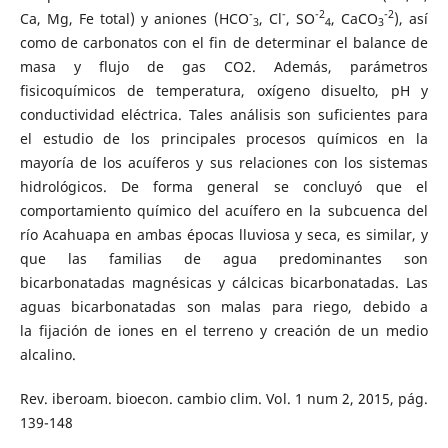
-
-
-2
-2
Ca, Mg, Fe total) y aniones (HCO
, Cl
, SO
, CaCO
), así
3
4
3
como de carbonatos con el fin de determinar el balance de
masa y flujo de gas CO2. Además, parámetros
fisicoquímicos de temperatura, oxígeno disuelto, pH y
conductividad eléctrica. Tales análisis son suficientes para
el estudio de los principales procesos químicos en la
mayoría de los acuíferos y sus relaciones con los sistemas
hidrológicos. De forma general se concluyó que el
comportamiento químico del acuífero en la subcuenca del
río Acahuapa en ambas épocas lluviosa y seca, es similar, y
que las familias de agua predominantes son
bicarbonatadas magnésicas y cálcicas bicarbonatadas. Las
aguas bicarbonatadas son malas para riego, debido a
la fijación de iones en el terreno y creación de un medio
alcalino.
Rev. iberoam. bioecon. cambio clim. Vol. 1 num 2, 2015, pág.
139-148