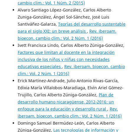
cambio clim.: Vol. 1 Núm. 2 (2015)
Alvaro Santiago López-González, Carlos Alberto
Zuniga-González, Ángel Sol-Sánchez, José Luis
Santiváñez-Galarza,
Teorías del desarrollo sustentable
para el siglo XXI: un breve análisis
,
Rev. iberoam.
bioecon. cambio clim.: Vol. 2 Núm. 1 (2016)
Ivett Francisca Lindo, Carlos Alberto Zúniga-González,
Factores que limitan al docente en la integración
inclusiva de los niños y niñas con necesidades
educativas especiales
,
Rev. iberoam. bioecon. cambio
clim.: Vol. 2 Núm. 1 (2016)
Erick Martinez-Andrade, Julio Antonio Rivas-García,
Edixia María Villalobos-Maradiaga, Elvin Ariel Gómez-
Trujillo, Carlos Alberto Zúniga-González,
Plan de
desarrollo humano nicaragüense, 2012-2016: un
enfoque para la educación y desarrollo rural
,
Rev.
iberoam. bioecon. cambio clim.: Vol. 2 Núm. 1 (2016)
Domingo Samuel Bermúdez-León, Carlos Alberto
Zúniga-González,
Las tecnologías de información y