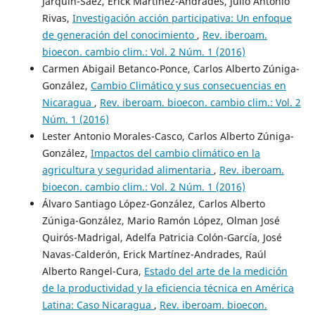
Jarquín-Saez, Erick Martinez-Andrades, Julio Antonio
Rivas,
Investigación acción participativa: Un enfoque
de generación del conocimiento
,
Rev. iberoam.
bioecon. cambio clim.: Vol. 2 Núm. 1 (2016)
Carmen Abigail Betanco-Ponce, Carlos Alberto Zúniga-
González,
Cambio Climático y sus consecuencias en
Nicaragua
,
Rev. iberoam. bioecon. cambio clim.: Vol. 2
Núm. 1 (2016)
Lester Antonio Morales-Casco, Carlos Alberto Zúniga-
González,
Impactos del cambio climático en la
agricultura y seguridad alimentaria
,
Rev. iberoam.
bioecon. cambio clim.: Vol. 2 Núm. 1 (2016)
Álvaro Santiago López-González, Carlos Alberto
Zúniga-González, Mario Ramón López, Olman José
Quirós-Madrigal, Adelfa Patricia Colón-García, José
Navas-Calderón, Erick Martínez-Andrades, Raúl
Alberto Rangel-Cura,
Estado del arte de la medición
de la productividad y la eficiencia técnica en América
Latina: Caso Nicaragua
,
Rev. iberoam. bioecon.