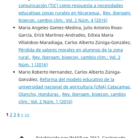
comunicación (TIC) como respuesta a necesidades
educativas zonas rurales en Nicaragua
,
Rev. iberoam.
bioecon. cambio clim.: Vol. 2 Núm. 4 (2016)
Maria Angeles Gomez-Medina, Julio Antonio Rivas-
García, Erick Martinez-Andrades, Edixia Maria
Villalobos-Maradiaga, Carlos Alberto Zúniga-González,
Pérdida de valores morales en alumnos de la zona
rural
,
Rev. iberoam. bioecon. cambio clim.: Vol. 2
Núm. 1 (2016)
Mario Roberto Hernandez, Carlos Alberto Zúniga-
González,
Reforma del modelo educativo de la
universidad nacional de agricultura (UNA) Catacamas,
Olancho, Honduras
,
Rev. iberoam. bioecon. cambio
clim.: Vol. 2 Núm. 1 (2016)
1
2
3
4
>
>>
Establecido por INASP en 2012. Gestionado