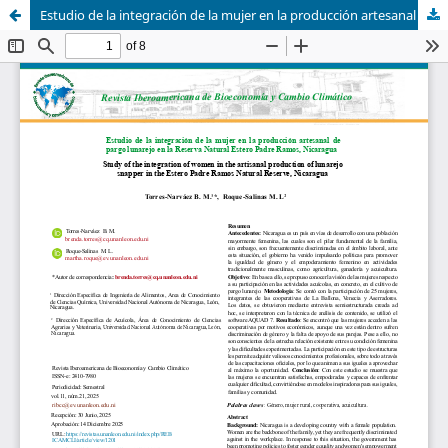
Estudio de la integración de la mujer en la producción artesanal de pargo lunarejo en la Reserva Natural Estero Padre Ramos, Nicaragua