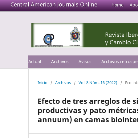
Central American Journals Online
Home
Abo
Actual
Archivos
Avisos
Archivos retrospe
Inicio
/
Archivos
/
Vol. 8 Núm. 16 (2022)
/
Eco int
Efecto de tres arreglos de
productivas y pato métrica
annuum) en camas biointe