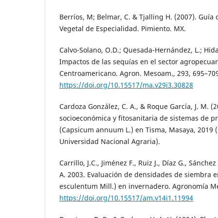
Berríos, M; Belmar, C. & Tjalling H. (2007). Guí
Vegetal de Especialidad. Pimiento. MX.
Calvo-Solano, O.D.; Quesada-Hernández, L.; Hidalg
Impactos de las sequías en el sector agropecuar
Centroamericano. Agron. Mesoam., 293, 695–709
https://doi.org/10.15517/ma.v29i3.30828
Cardoza González, C. A., & Roque García, J. M. (2
socioeconómica y fitosanitaria de sistemas de p
(Capsicum annuum L.) en Tisma, Masaya, 2019 (D
Universidad Nacional Agraria).
Carrillo, J.C., Jiménez F., Ruiz J., Díaz G., Sánchez
A. 2003. Evaluación de densidades de siembra e
esculentum Mill.) en invernadero. Agronomía M
https://doi.org/10.15517/am.v14i1.11994