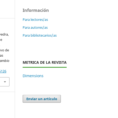
Información
Para lectores/as
Para autores/as
vedra,
Para bibliotecarios/as
de
,
ivo de
as
Cambio
METRICA DE LA REVISTA
5126
Dimensions
Enviar un artículo