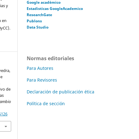
Google acadèmico
ias y
Estadisticas GoogleAcademico
ResearchGate
n en
Publons
Data Studio
ByCC).
Normas editoriales
Para Autores
vedra,
de
Para Revisores
,
ivo de
Declaración de publicación ética
as
Cambio
Política de sección
5126