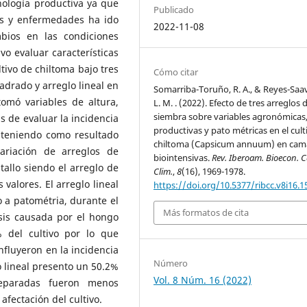
nología productiva ya que
Publicado
os y enfermedades ha ido
2022-11-08
ios en las condiciones
vo evaluar características
tivo de chiltoma bajo tres
Cómo citar
adrado y arreglo lineal en
Somarriba-Toruño, R. A., & Reyes-Saa
omó variables de altura,
L. M. . (2022). Efecto de tres arreglos 
siembra sobre variables agronómicas
s de evaluar la incidencia
productivas y pato métricas en el cult
bteniendo como resultado
chiltoma (Capsicum annuum) en cam
variación de arreglos de
biointensivas.
Rev. Iberoam. Bioecon. 
tallo siendo el arreglo de
Clim.
,
8
(16), 1969-1978.
 valores. El arreglo lineal
https://doi.org/10.5377/ribcc.v8i16.1
 a patométria, durante el
Más formatos de cita
sis causada por el hongo
 del cultivo por lo que
fluyeron en la incidencia
Número
o lineal presento un 50.2%
Vol. 8 Núm. 16 (2022)
eparadas fueron menos
afectación del cultivo.