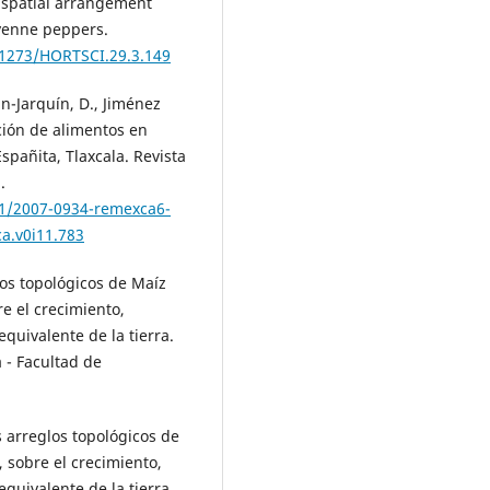
t spatial arrangement
ayenne peppers.
21273/HORTSCI.29.3.149
n-Jarquín, D., Jiménez
cción de alimentos en
spañita, Tlaxcala. Revista
.
11/2007-0934-remexca6-
a.v0i11.783
los topológicos de Maíz
re el crecimiento,
equivalente de la tierra.
 - Facultad de
es arreglos topológicos de
), sobre el crecimiento,
equivalente de la tierra