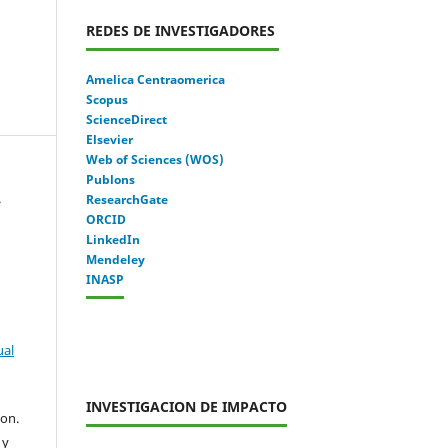
REDES DE INVESTIGADORES
Amelica Centraomerica
Scopus
ScienceDirect
Elsevier
Web of Sciences (WOS)
Publons
.
ResearchGate
ORCID
LinkedIn
Mendeley
INASP
ual
INVESTIGACION DE IMPACTO
con.
 y