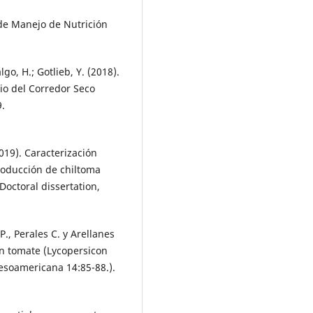
a de Manejo de Nutrición
o, H.; Gotlieb, Y. (2018).
io del Corredor Seco
.
019). Caracterización
roducción de chiltoma
octoral dissertation,
 P., Perales C. y Arellanes
n tomate (Lycopersicon
esoamericana 14:85-88.).