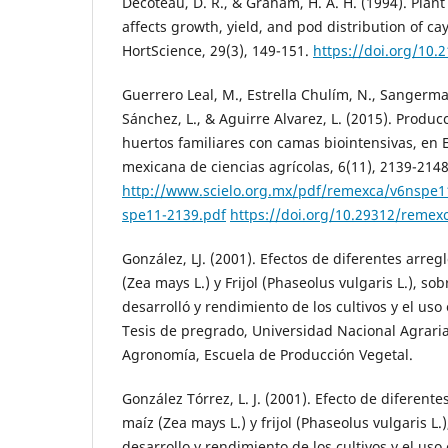
Decoteau, D. R., & Graham, H. A. H. (1994). Plan
affects growth, yield, and pod distribution of c
HortScience, 29(3), 149-151.
https://doi.org/10.
Guerrero Leal, M., Estrella Chulím, N., Sangerma
Sánchez, L., & Aguirre Alvarez, L. (2015). Produ
huertos familiares con camas biointensivas, en E
mexicana de ciencias agrícolas, 6(11), 2139-2148
http://www.scielo.org.mx/pdf/remexca/v6nspe
spe11-2139.pdf
https://doi.org/10.29312/remexc
González, LJ. (2001). Efectos de diferentes arreg
(Zea mays L.) y Frijol (Phaseolus vulgaris L.), sob
desarrolló y rendimiento de los cultivos y el uso 
Tesis de pregrado, Universidad Nacional Agraria
Agronomía, Escuela de Producción Vegetal.
González Tórrez, L. J. (2001). Efecto de diferent
maíz (Zea mays L.) y frijol (Phaseolus vulgaris L.
desarrollo y rendimiento de los cultivos y el uso 