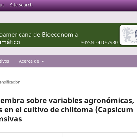
ut
Site search
tivos
Acerca de
ensificación
 siembra sobre variables agronómicas,
s en el cultivo de chiltoma (Capsicum
nsivas