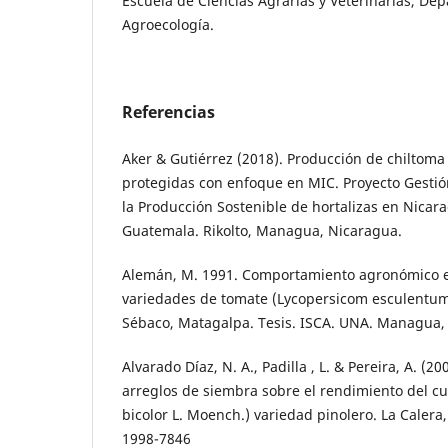
Escuela de Ciencias Agrarias y Veterinarias, De
Agroecología.
Referencias
Aker & Gutiérrez (2018). Producción de chiltoma
protegidas con enfoque en MIC. Proyecto Gestió
la Producción Sostenible de hortalizas en Nicar
Guatemala. Rikolto, Managua, Nicaragua.
Alemán, M. 1991. Comportamiento agronómico e 
variedades de tomate (Lycopersicom esculentum M
Sébaco, Matagalpa. Tesis. ISCA. UNA. Managua,
Alvarado Díaz, N. A., Padilla , L. & Pereira, A. (2
arreglos de siembra sobre el rendimiento del cu
bicolor L. Moench.) variedad pinolero. La Calera,
1998-7846