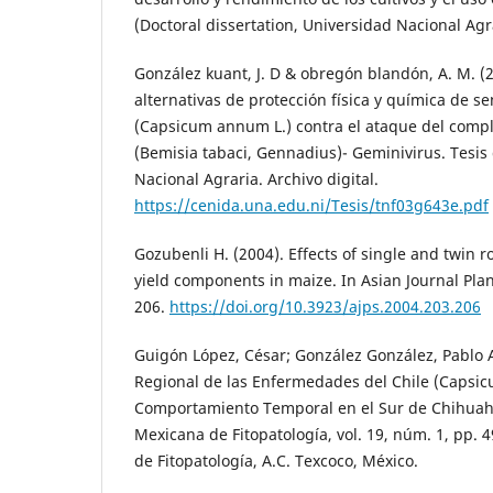
(Doctoral dissertation, Universidad Nacional Agr
González kuant, J. D & obregón blandón, A. M. (
alternativas de protección física y química de s
(Capsicum annum L.) contra el ataque del comp
(Bemisia tabaci, Gennadius)- Geminivirus. Tesis
Nacional Agraria. Archivo digital.
https://cenida.una.edu.ni/Tesis/tnf03g643e.pdf
Gozubenli H. (2004). Effects of single and twin 
yield components in maize. In Asian Journal Plan
206.
https://doi.org/10.3923/ajps.2004.203.206
Guigón López, César; González González, Pablo 
Regional de las Enfermedades del Chile (Capsic
Comportamiento Temporal en el Sur de Chihuah
Mexicana de Fitopatología, vol. 19, núm. 1, pp.
de Fitopatología, A.C. Texcoco, México.