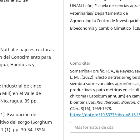
partamento de
UNAN-León, Escuela de ciencias agrar
veterinarias/ Departamento de
Agroecología/Centro de Investigació
Bioeconomía y Cambio Climático (CI
 Nathalie bajo estructuras
n del Conocimiento para
Cómo citar
agua, Honduras y
Somarriba-Toruño, R. A., & Reyes-Saa
L. M. . (2022). Efecto de tres arreglos 
siembra sobre variables agronómicas
industrial de cinco
productivas y pato métricas en el cult
ill) en el Valle de
chiltoma (Capsicum annuum) en cam
 Nicaragua. 39 pp.
biointensivas.
Rev. Iberoam. Bioecon. 
Clim.
,
8
(16), 1969-1978.
001). Evaluación de
https://doi.org/10.5377/ribcc.v8i16.1
ltivo del sorgo (Sorghum
Más formatos de cita
 1 (1). pp. 30-34. ISSN