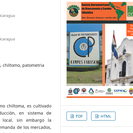
icaragua
icaragua
, chiltomo, patometria
o chiltoma, es cultivado
ducción, en sistema de
PDF
HTML
 local, sin embargo la
demanda de los mercados,