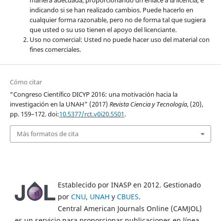
indicando si se han realizado cambios. Puede hacerlo en
cualquier forma razonable, pero no de forma tal que sugiera
que usted o su uso tienen el apoyo del licenciante.
Uso no comercial: Usted no puede hacer uso del material con
fines comerciales.
Cómo citar
“Congreso Científico DICYP 2016: una motivación hacia la
investigación en la UNAH” (2017)
Revista Ciencia y Tecnología
, (20),
pp. 159–172. doi:
10.5377/rct.v0i20.5501
.
Más formatos de cita
Establecido por INASP en 2012. Gestionado
por
CNU
,
UNAH
y
CBUES
.
Central American Journals Online (CAMJOL)
es un servicio para proporcionar publicaciones en línea