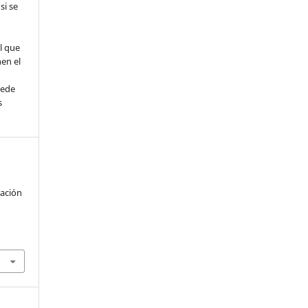
si se
l que
nen el
uede
s
tación