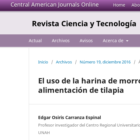
Central American Journals Online
Home
Abo
Revista Ciencia y Tecnología
Actual
Archivos
Avisos
Acerca de
Inicio
/
Archivos
/
Número 19, diciembre 2016
/
El uso de la harina de morr
alimentación de tilapia
Edgar Osiris Carranza Espinal
Profesor investigador del Centro Regional Universitario
UNAH