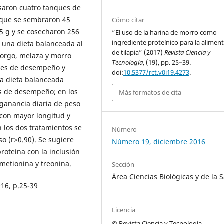
usaron cuatro tanques de
nque se sembraron 45
Cómo citar
 5 g y se cosecharon 256
“El uso de la harina de morro como
ingrediente proteínico para la alimen
 una dieta balanceada al
de tilapia” (2017)
Revista Ciencia y
sorgo, melaza y morro
Tecnología
, (19), pp. 25–39.
ores de desempeño y
doi:
10.5377/rct.v0i19.4273
.
la dieta balanceada
es de desempeño; en los
Más formatos de cita
 ganancia diaria de peso
 con mayor longitud y
n los dos tratamientos se
Número
so (r>0.90). Se sugiere
Número 19, diciembre 2016
roteína con la inclusión
 metionina y treonina.
Sección
Área Ciencias Biológicas y de la 
016, p.25-39
Licencia
© Revista Ciencia y Tecnología