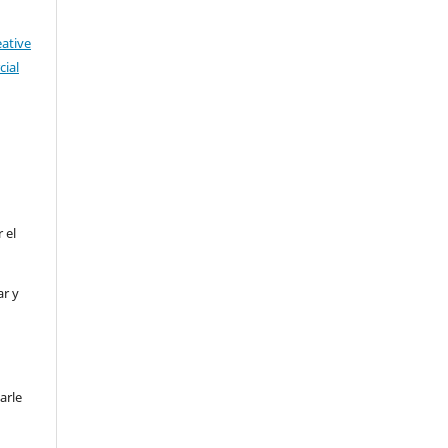
eative
ial
 el
ar y
arle