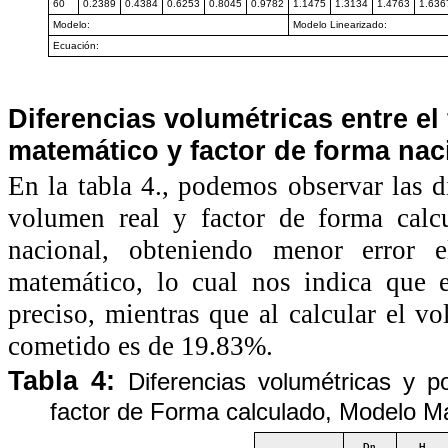
60
0.2389
0.4384
0.6253
0.8045
0.9782
1.1475
1.3134
1.4763
1.636
Modelo:
Modelo Linearizado:
Ecuación:
Diferencias volumétricas entre el
matemático y factor de forma naci
En la tabla 4., podemos observar las d
volumen real y factor de forma calc
nacional, obteniendo menor error 
matemático, lo cual nos indica que 
preciso, mientras que al calcular el v
cometido es de 19.83%.
Tabla 4:
Diferencias volumétricas y 
factor de Forma calculado, Modelo M
Dn
H