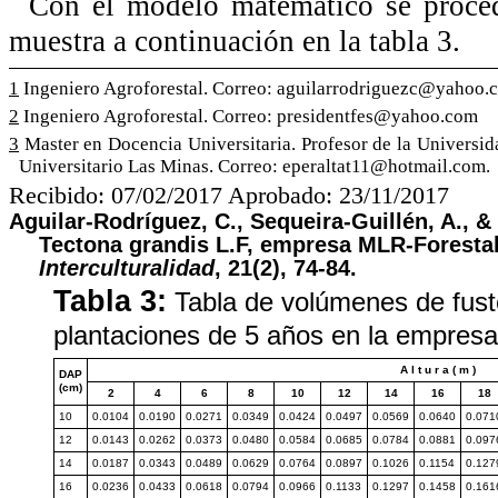
Con el modelo matemático se proced
muestra a continuación en la tabla 3.
1
Ingeniero Agroforestal. Correo: aguilarrodriguezc@yahoo.
2
Ingeniero Agroforestal. Correo: presidentfes@yahoo.com
3
Master en Docencia Universitaria. Profesor de la Universi
Universitario Las Minas. Correo: eperaltat11@hotmail.com.
Recibido: 07/02/2017 Aprobado: 23/11/2017
Aguilar-Rodríguez, C., Sequeira-Guillén, A., & 
Tectona grandis L.F, empresa MLR-Forestal
Interculturalidad
, 21(2), 74-84.
Tabla 3:
Tabla de volúmenes de fuste
plantaciones de 5 años en la empres
A l t u r a ( m )
DAP
(cm)
2
4
6
8
10
12
14
16
18
10
0.0104
0.0190
0.0271
0.0349
0.0424
0.0497
0.0569
0.0640
0.071
12
0.0143
0.0262
0.0373
0.0480
0.0584
0.0685
0.0784
0.0881
0.097
14
0.0187
0.0343
0.0489
0.0629
0.0764
0.0897
0.1026
0.1154
0.127
16
0.0236
0.0433
0.0618
0.0794
0.0966
0.1133
0.1297
0.1458
0.161