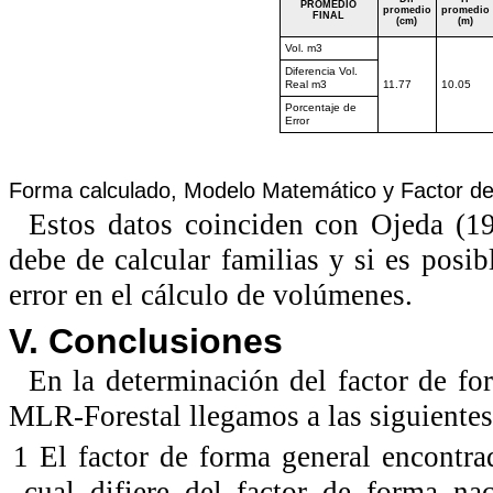
PROMEDIO
promedio
promedio
FINAL
(cm)
(m)
Vol. m3
Diferencia Vol.
Real m3
11.77
10.05
Porcentaje de
Error
Forma calculado, Modelo Matemático y Factor de
Estos datos coinciden con Ojeda (19
debe de calcular familias y si es posib
error en el cálculo de volúmenes.
V. Conclusiones
En la determinación del factor de fo
MLR-Forestal llegamos a las siguiente
1 El factor de forma general encontr
cual difiere del factor de forma nac