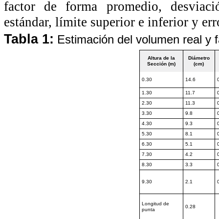
factor de forma promedio, desviació
estándar, límite superior e inferior y er
Tabla 1:
Estimación del volumen real y f
Altura de la
Diámetro
Sección (m)
(cm)
0.30
14.6
1.30
11.7
2.30
11.3
3.30
9.8
4.30
9.3
5.30
8.1
6.30
5.1
7.30
4.2
8.30
3.3
9.30
2.1
Longitud de
0.28
punta