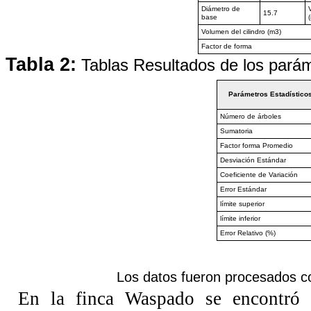
Diámetro de
15.7
base
Volumen del cilindro (m3)
Factor de forma
Tabla 2:
Tablas Resultados de los paráme
Parámetros Estadístico
Número de árboles
Sumatoria
Factor forma Promedio
Desviación Estándar
Coeficiente de Variación
Error Estándar
límite superior
límite inferior
Error Relativo (%)
Los datos fueron procesados co
En la finca Waspado se encontró 