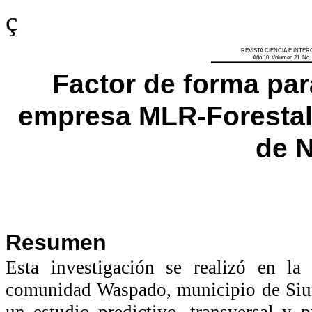
ç
REVISTA CIENCIA E INTERC
A
ño
10,
Volumen
21,
No
.
Factor de forma par
empresa MLR-Forestal,
de 
Resumen
Esta investigación se realizó en l
comunidad Waspado, municipio de Siu
un estudio predictivo, transversal y 