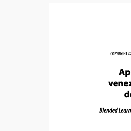
COPYRIGHT ©
Ap
venez
d
Blended Learni