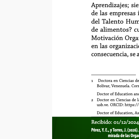
Aprendizajes; si
de las empresas
del Talento Hum
de alimentos? cu
Motivación Organ
en las organizac
consecuencia, se 
1
Doctora en Ciencias de
Bolívar, Venezuela. Cor
Doctor of Education and
2
Doctor en Ciencias de l
usb.ve. ORCID: https:/
Doctor of Education, As
Recibido:
Recibido: 01/12/202
- Aprobad
155
Pérez, Y. E., y Torres, J. (202
mirada de las Organ