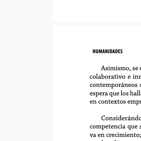
H
UMANIDADE
s
Asimismo, se 
colaborativo e in
contemporáneos so
espera que los hal
en contextos empre
Considerándo
competencia que s
va en crecimiento;