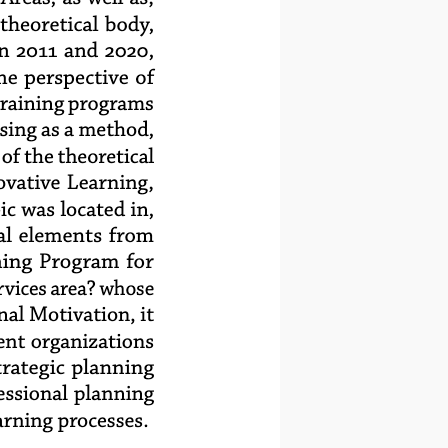
theoretical body,
n 2011 and 2020,
e perspective of
training programs
sing as a method,
f the theoretical
ovative Learning,
ic was located in,
al elements from
ning Program for
vices area? whose
al Motivation, it
ent organizations
rategic planning
essional planning
arning processes.