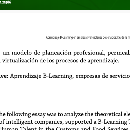
i1.21986
Aprendizaje B-Learning en empresas venezolanas de servicios: Desde la mi
o un modelo de planeación profesional, permeab
 virtualización de los procesos de aprendizaje.
ave:
Aprendizaje B-Learning, empresas de servicio
he following essay was to analyze the theoretical e
 of intelligent companies, supported a B-Learning
Human Talent in the Customs and Food Services A