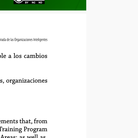
rada de las Organizaciones Inteligentes
le a los cambios
s, organizaciones
lements that, from
 Training Program
reas; as well as,