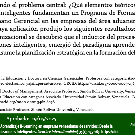
endo el problema central: ¿Qué elementos teóricos
 inteligentes fundamentan un Programa de Forma
ano Gerencial en las empresas del área aduanera
ya aplicación produjo los siguientes resultados
izacional se descubrió que el inductor del proces
iones inteligentes, emergió del paradigma aprende
asume la planificación estratégica en la formación d
 la Educación y Doctora en Ciencias Gerenciales. Profesora con categoría Asoc
reo electrónico: yajairaperez@usb.ve. ORCID: https://orcid.org/0000-0003-2365
 Doctor of Management. Associate Professor, Simón Bolívar University, Venezu
a Educación con categoría Asociado. Universidad Simón Bolívar, Venezuela. Corr
/orcid.org/0000-0002-3462-6058
sociate Professor. Simón Bolívar University, Venezuela
4 - Aprobado: 19/05/2025
o:
Atr
Atr
6). Aprendizaje B-Learning en empresas venezolanas de servicios: Desde la
izaciones Inteligentes.
Ciencia e Interculturalidad, 35
(1), 155-165. https://doi.