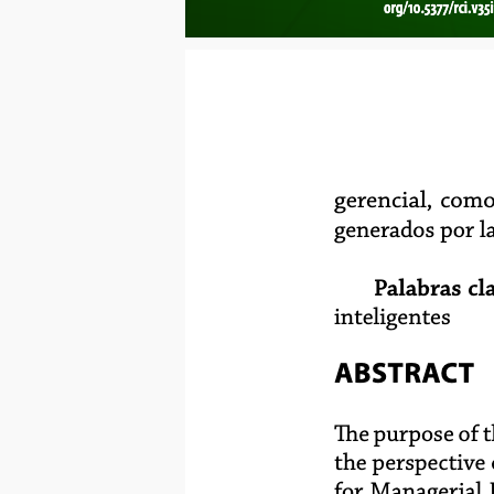
org/10.5377/rci.v35
gerencial, com
generados por la
Palabras cl
inteligentes
ABSTRACT
The purpose of t
the perspective
for Managerial 