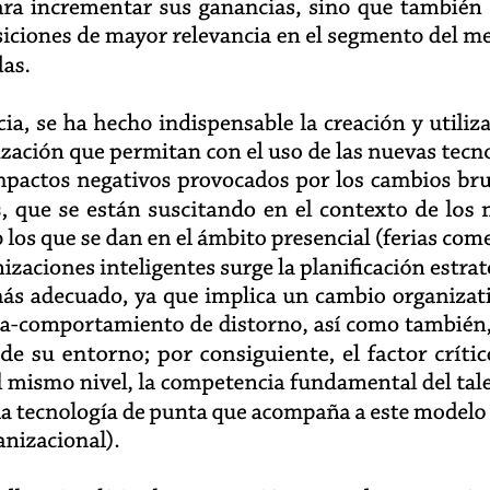
para incrementar sus ganancias, sino que también
osiciones de mayor relevancia en el segmento del m
as.
ia, se ha hecho indispensable la creación y utiliz
zación que permitan con el uso de las nuevas tecno
 impactos negativos provocados por los cambios br
, que se están suscitando en el contexto de los
los que se dan en el ámbito presencial (ferias comer
nizaciones inteligentes surge la planificación estra
s adecuado, ya que implica un cambio organizat
sa-comportamiento de distorno, así como también,
 su entorno; por consiguiente, el factor crítico
el mismo nivel, la competencia fundamental del ta
la tecnología de punta que acompaña a este modelo 
anizacional).