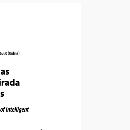
6260 (Online).
sas
irada
s
 Intelligent
1