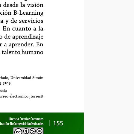
 desde la visión
ción B-Learning
 y de servicios
: En cuanto a la
o de aprendizaje
r a aprender. En
el talento humano
iado, Universidad Simón
-5109
ela
eo electrónico jtorres@
Licencia Creative Commons
Licencia Creative Commons
155
ibución-NoComercial-NoDerivadas
ibución-NoComercial-NoDerivadas