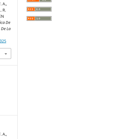
 A.,
. R.
EN
fica De
s De La
7025
 A.,