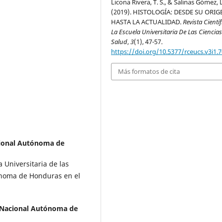
Licona Rivera, T. S., & Salinas Gómez, L
(2019). HISTOLOGÍA: DESDE SU ORIG
HASTA LA ACTUALIDAD.
Revista Cientí
La Escuela Universitaria De Las Ciencia
Salud
,
3
(1), 47-57.
https://doi.org/10.5377/rceucs.v3i1.
Más formatos de cita
ional Autónoma de
 Universitaria de las
ónoma de Honduras en el
 Nacional Autónoma de