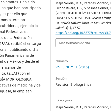
y colorantes. Han sido
Mejía Verdial, D. A., Paredes Moreno, F.
cina que han participado
Licona Rivera, T. S., & Salinas Gómez, L
(2019). HISTOLOGÍA: DESDE SU ORIG
, es por ello que
HASTA LA ACTUALIDAD.
Revista Cientí
- mos o términos
La Escuela Universitaria De Las Ciencia
cubridores, ejemplo los
Salud
,
3
(1), 47-57.
onal Federativo de
https://doi.org/10.5377/rceucs.v3i1.
os de la Federación
Más formatos de cita
FAA), recibió el encargo
cional, publicando dicha
ación Panamericana de
Número
ad de México y desde el
Vol. 3 Núm. 1 (2016)
americanos de
ica, (SILAT) con el
Sección
OGÍA MORFOLÓGICA
Revisión Bibliográfica
cativas de medicina y de
tuguesa, la empleen
Cómo citar
Mejía Verdial, D. A., Paredes Moreno, F.