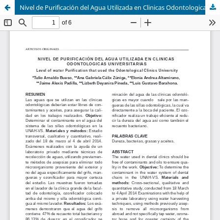
Nivel de Purificación del Agua Utilizada en Clinicas Odontologicas Universitarias