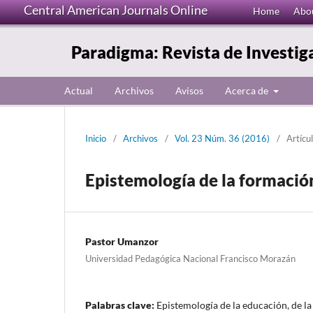
Central American Journals Online
Home
Abo
Paradigma: Revista de Investig
Actual
Archivos
Avisos
Acerca de
Inicio
/
Archivos
/
Vol. 23 Núm. 36 (2016)
/
Artícu
Epistemología de la formació
Pastor Umanzor
Universidad Pedagógica Nacional Francisco Morazán
Palabras clave:
Epistemología de la educación, de la 