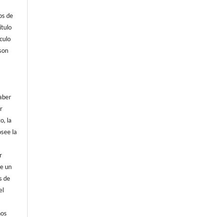
os de
tulo
culo
son
aber
r
o, la
osee la
r
de un
s de
el
hos