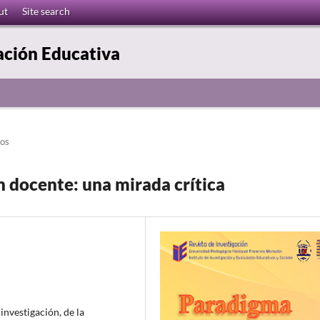
ut
Site search
ación Educativa
los
n docente: una mirada crítica
investigación, de la