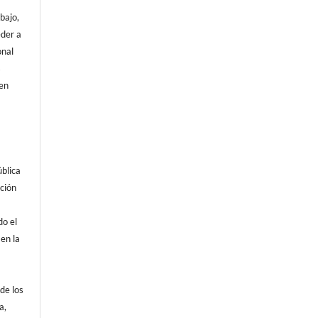
abajo,
eder a
onal
s
den
blica
ación
do el
en la
.
de los
a,