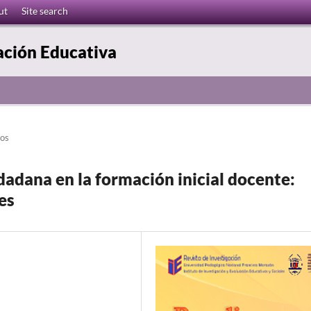
ut
Site search
ación Educativa
los
udadana en la formación inicial docente:
es