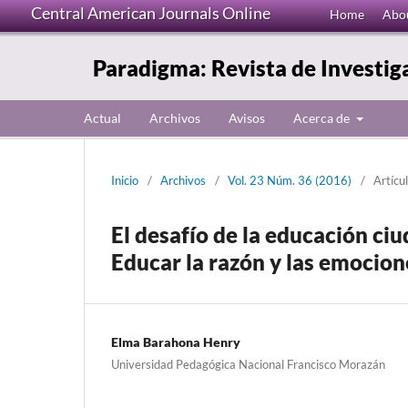
Central American Journals Online
Home
Abo
Paradigma: Revista de Investig
Actual
Archivos
Avisos
Acerca de
Inicio
/
Archivos
/
Vol. 23 Núm. 36 (2016)
/
Artícu
El desafío de la educación ci
Educar la razón y las emocion
Elma Barahona Henry
Universidad Pedagógica Nacional Francisco Morazán