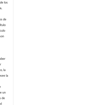
de los
a,
os de
tulo
culo
son
aber
r
o, la
osee la
r
de un
s de
el