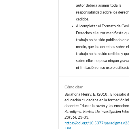
autor deberá asumir toda la
responsabilidad sobre los derec
cedidos.
Al completar el Formato de Ces
Derechos el autor manifiesta qu
trabajo no ha sido publicado en 
medio, que los derechos sobre e
trabajo no han sido cedidos y qu
sobre ellos no pesa ningún gra
ni limitación en su uso o utilizaci
Cómo citar
Barahona Henry, E. (2018). El desafío d
educación ciudadana en la formación ini
docente: Educar la razón y las emocion
Paradigma: Revista De Investigación Edu
23
(36), 23-33.
https://doi.org/10.5377/paradigma.v2
485