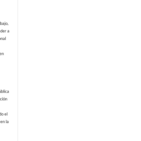
abajo,
eder a
onal
s
den
blica
ación
do el
en la
.