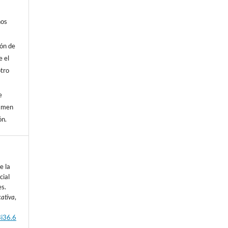
hos
ión de
e el
otro
l
e
vamen
ón.
e la
cial
es.
cativa
,
3i36.6