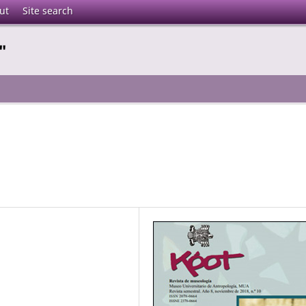
ut
Site search
"