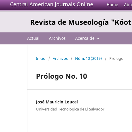
Central American Journals Online
Home
Abo
Revista de Museología "Kóot
Actual
Archivos
Acerca de
Inicio
/
Archivos
/
Núm. 10 (2019)
/
Prólogo
Prólogo No. 10
José Mauricio Loucel
Universidad Tecnológica de El Salvador