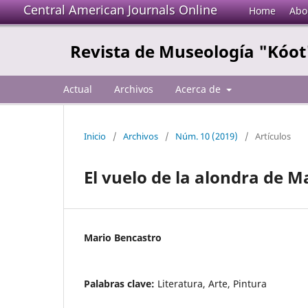
Central American Journals Online
Home
Abo
Revista de Museología "Kóot
Actual
Archivos
Acerca de
Inicio
/
Archivos
/
Núm. 10 (2019)
/
Artículos
El vuelo de la alondra de M
Mario Bencastro
Palabras clave:
Literatura, Arte, Pintura