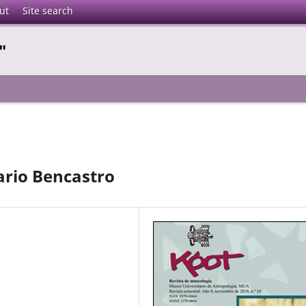
ut
Site search
"
ario Bencastro