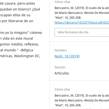
Cómo citar
 de Louvre, pero antes
Bencastro, M. (2019). El vuelo de la a
s quedan en blanco? ¿Qué
de Mario Bencastro.
Revista De Museo
escapan ellos de su
"Kóot"
,
10
, 205-208.
a por liberarse de un
https://doi.org/10.5377/koot.v0i10.6
Más formatos de cita
mo yo la imagino” colorea
an vida en este mural
intor inédito, reﬂexivo,
 al mundo.” –Bélgica
Número
Américas, Washington DC,
Núm. 10 (2019)
Sección
Artículos
Cómo citar
Bencastro, M. (2019). El vuelo de la a
de Mario Bencastro.
Revista De Museo
"Kóot"
,
10
, 205-208.