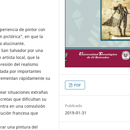
periencia de pintor con
n pictórica”, en que la
o alucinante.
a San Salvador por una
artista local, que la
presión del realismo
itada por importantes
ncrementan rápidamente su
PDF
tear situaciones extrañas
ecretas que dificultan su
Publicado
entra en una convulsión
2019-01-31
volución francesa que
rar una pintura del