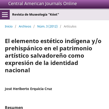
Central American Journals Online
Revista de Museología "Kóot"
Inicio
/
Archivos
/
Núm. 3 (2012)
/
Artículos
El elemento estético indígena y/o
prehispánico en el patrimonio
artístico salvadoreño como
expresión de la identidad
nacional
José Heriberto Erquicia Cruz
Resumen