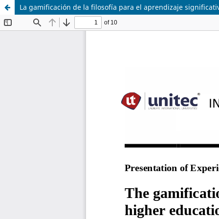
La gamificación de la filosofía para el aprendizaje significat