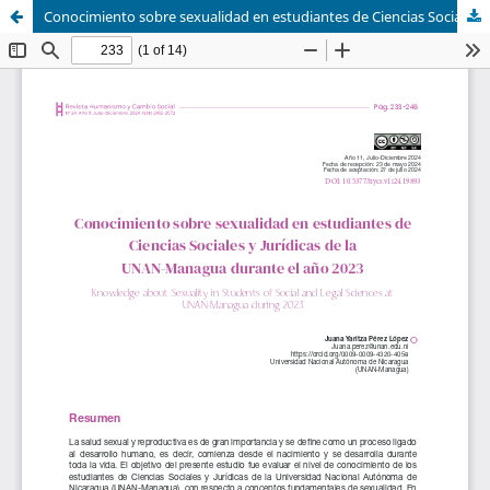
Conocimiento sobre sexualidad en estudiantes de Ciencias Sociales y Jurídicas de la UNAN-Managua durante el año 2023