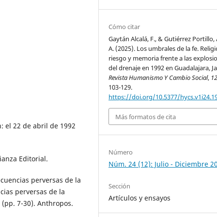
Cómo citar
Gaytán Alcalá, F., & Gutiérrez Portillo,
A. (2025). Los umbrales de la fe. Religi
riesgo y memoria frente a las explosi
del drenaje en 1992 en Guadalajara, Ja
Revista Humanismo Y Cambio Social
,
1
103-129.
https://doi.org/10.5377/hycs.v1i24.1
Más formatos de cita
n: el 22 de abril de 1992
Número
ianza Editorial.
Núm. 24 (12): Julio - Diciembre 2
secuencias perversas de la
Sección
cias perversas de la
Artículos y ensayos
(pp. 7-30). Anthropos.