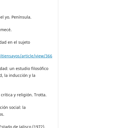
el yo. Península.
 Emecé.
idad en el sujeto
tiensayos/article/view/366
dad: un estudio filosófico
, la inducción y la
rítica y religión. Trotta.
ión social: la
os.
stado de Jalisco (1972).