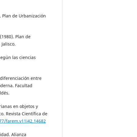
. Plan de Urbanización
(1980). Plan de
Jalisco.
según las ciencias
 diferenciación entre
oderna. Facultad
ldés.
rianas en objetos y
o. Revista Científica de
377/farem.v11i42.14682
idad. Alianza