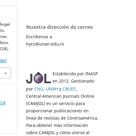
 Ángel
Nuestra dirección de correo
ón,
Escríbenos a
ones
lisco.
hycs@unan.edu.ni
2
(24),
9887
Establecido por INASP
en 2012. Gestionado
por
CNU
,
UNAH
y
CBUES
.
Central American Journals Online
024
(CAMJOL) es un servicio para
proporcionar publicaciones en
línea de revistas de Centroamérica.
Para obtener más información
sobre CAMJOL y cómo unirse al