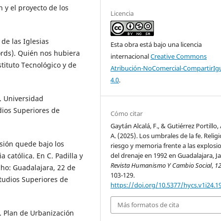
n y el proyecto de los
Licencia
 de las Iglesias
Esta obra está bajo una licencia
oords). Quién nos hubiera
internacional
Creative Commons
stituto Tecnológico y de
Atribución-NoComercial-CompartirIg
4.0
.
a. Universidad
dios Superiores de
Cómo citar
Gaytán Alcalá, F., & Gutiérrez Portillo,
A. (2025). Los umbrales de la fe. Religi
isión quede bajo los
riesgo y memoria frente a las explosi
a católica. En C. Padilla y
del drenaje en 1992 en Guadalajara, Ja
Revista Humanismo Y Cambio Social
,
1
cho: Guadalajara, 22 de
103-129.
studios Superiores de
https://doi.org/10.5377/hycs.v1i24.1
Más formatos de cita
. Plan de Urbanización