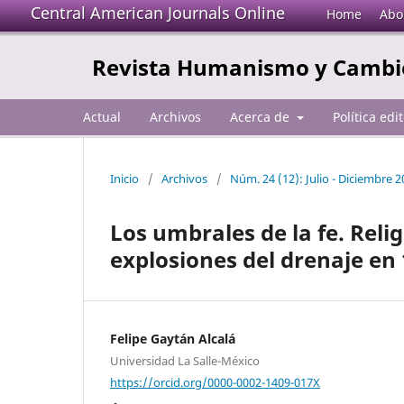
Central American Journals Online
Home
Abo
Revista Humanismo y Cambio
Actual
Archivos
Acerca de
Política edi
Inicio
/
Archivos
/
Núm. 24 (12): Julio - Diciembre 
Los umbrales de la fe. Reli
explosiones del drenaje en 
Felipe Gaytán Alcalá
Universidad La Salle-México
https://orcid.org/0000-0002-1409-017X