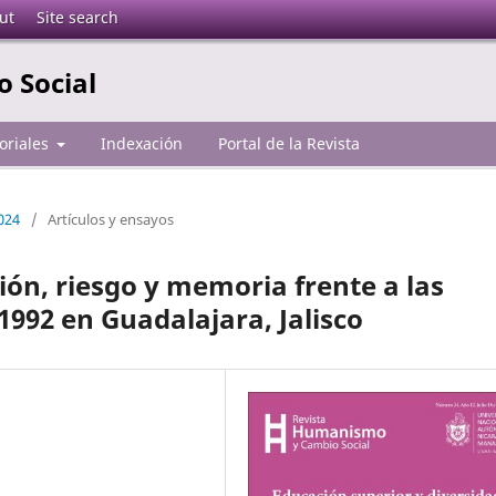
ut
Site search
 Social
toriales
Indexación
Portal de la Revista
2024
/
Artículos y ensayos
gión, riesgo y memoria frente a las
1992 en Guadalajara, Jalisco