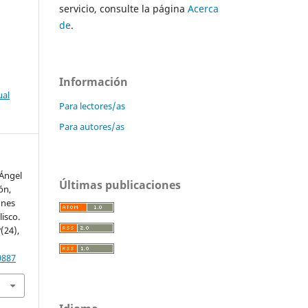
servicio, consulte la página
Acerca
de
.
Información
ual
Para lectores/as
Para autores/as
 Ángel
Últimas publicaciones
ón,
ones
lisco.
2
(24),
9887