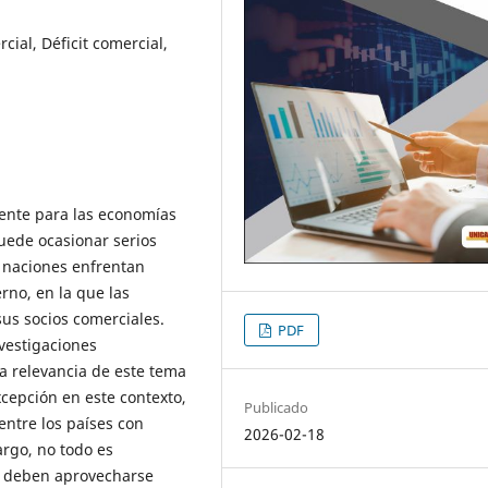
ial, Déficit comercial,
gente para las economías
uede ocasionar serios
s naciones enfrentan
rno, en la que las
us socios comerciales.
PDF
nvestigaciones
la relevancia de este tema
xcepción en este contexto,
Publicado
entre los países con
2026-02-18
rgo, no todo es
e deben aprovecharse