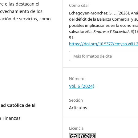
e ellas destacan el
Cómo citar
rovechamiento de los
Echegoyen-Monchez, S. E. (2026). Anál
tación de servicios, como
del déficit de la Balanza Comercial y s
posibles implicaciones en la economí
salvadoreña.
Empresa Y Sociedad
,
6
(1)
51.
https://doi.org/10.5377/emyso.v6i1.
Más formatos de cita
Número
Vol. 6 (2024)
Sección
ad Católica de El
Artículos
n Finanzas
Licencia