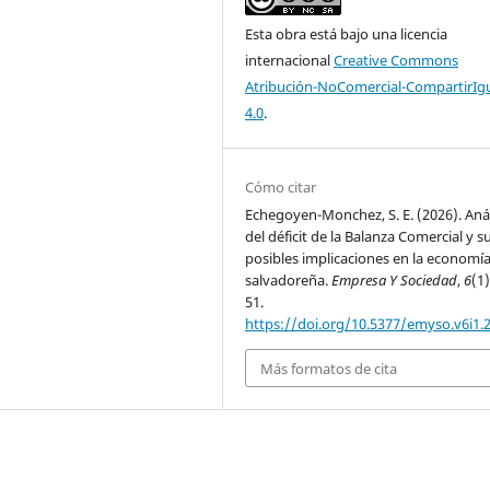
Esta obra está bajo una licencia
internacional
Creative Commons
Atribución-NoComercial-CompartirIg
4.0
.
Cómo citar
Echegoyen-Monchez, S. E. (2026). Anál
del déficit de la Balanza Comercial y s
posibles implicaciones en la economí
salvadoreña.
Empresa Y Sociedad
,
6
(1)
51.
https://doi.org/10.5377/emyso.v6i1.
Más formatos de cita