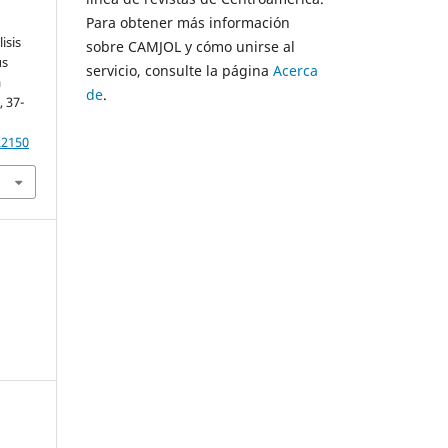
Para obtener más información
isis
sobre CAMJOL y cómo unirse al
us
servicio, consulte la página
Acerca
a
de
.
, 37-
22150