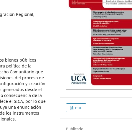
egración Regional,
los bienes públicos
ra política de la
erecho Comunitario que
isiones del proceso de
configuración y creación
es generados desde el
mo consecuencia de la
ece el SICA, por lo que
truye una enunciación
PDF
de los instrumentos
ionales.
Publicado