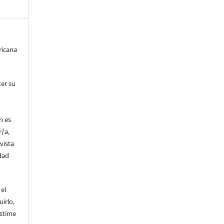
ricana
er su
n es
r/a,
vista
dad
 el
uirlo,
estime