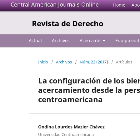
Central American Journals Online
Home
Abo
Revista de Derecho
Actual
Archivos
Acerca de
Equipo edit
Inicio
/
Archivos
/
Núm. 22 (2017)
/
Artículos
La configuración de los bie
acercamiento desde la pers
centroamericana
Ondina Lourdes Mazier Chávez
Universidad Centroamericana