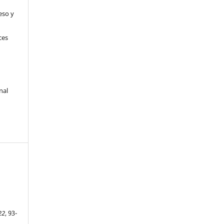
eso y
ces
nal
22
, 93-