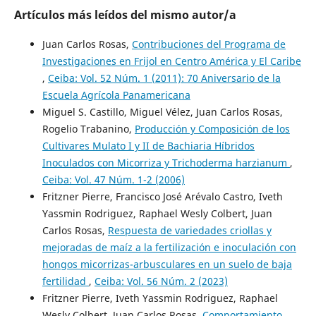
Artículos más leídos del mismo autor/a
Juan Carlos Rosas,
Contribuciones del Programa de
Investigaciones en Frijol en Centro América y El Caribe
,
Ceiba: Vol. 52 Núm. 1 (2011): 70 Aniversario de la
Escuela Agrícola Panamericana
Miguel S. Castillo, Miguel Vélez, Juan Carlos Rosas,
Rogelio Trabanino,
Producción y Composición de los
Cultivares Mulato I y II de Bachiaria Híbridos
Inoculados con Micorriza y Trichoderma harzianum
,
Ceiba: Vol. 47 Núm. 1-2 (2006)
Fritzner Pierre, Francisco José Arévalo Castro, Iveth
Yassmin Rodriguez, Raphael Wesly Colbert, Juan
Carlos Rosas,
Respuesta de variedades criollas y
mejoradas de maíz a la fertilización e inoculación con
hongos micorrizas-arbusculares en un suelo de baja
fertilidad
,
Ceiba: Vol. 56 Núm. 2 (2023)
Fritzner Pierre, Iveth Yassmin Rodriguez, Raphael
Wesly Colbert, Juan Carlos Rosas,
Comportamiento