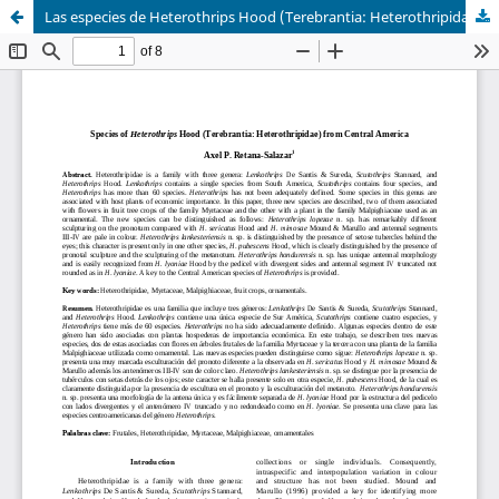
Las especies de Heterothrips Hood (Terebrantia: Heterothripidae) de América Central