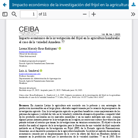
Impacto económico de la investigación del frijol en la agricultura hondureña: el caso de la variedad Amadeus 77