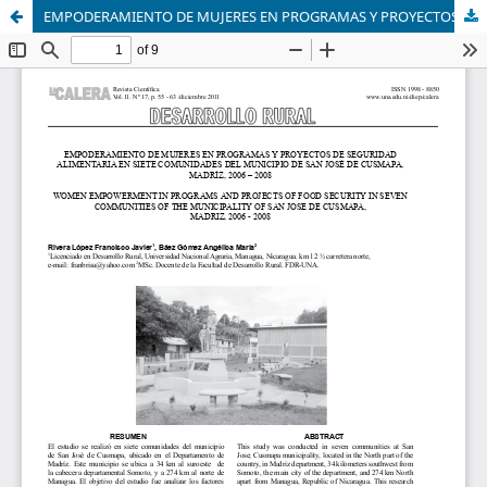
EMPODERAMIENTO DE MUJERES EN PROGRAMAS Y PROYECTOS DE SEGURIDAD ALIMENTARIA EN SIETE COMUNIDADES DEL MUNICIPIO DE SAN JOSÉ DE CUSMAPA, MADRÍZ, 2006 – 2008